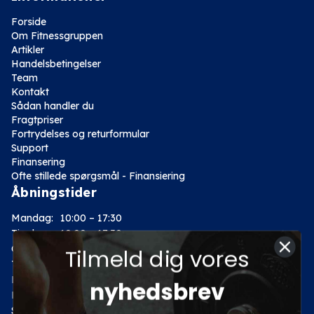
Forside
Om Fitnessgruppen
Artikler
Handelsbetingelser
Team
Kontakt
Sådan handler du
Fragtpriser
Fortrydelses og returformular
Support
Finansering
Ofte stillede spørgsmål - Finansiering
Åbningstider
Mandag:
10:00 – 17:30
Tirsdag:
10:00 – 17:30
Onsdag:
10:00 – 17:30
Tilmeld dig vores
Torsdag:
10:00 – 17:30
Fredag:
10:00 – 17:30
nyhedsbrev
Lørdag:
10:00 – 14:00
Søndag: Lukket