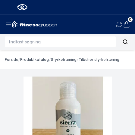
0
Ind
Forside
/
Produktkatalog
/
Styrketræning
/
Tilbehør styrketræning