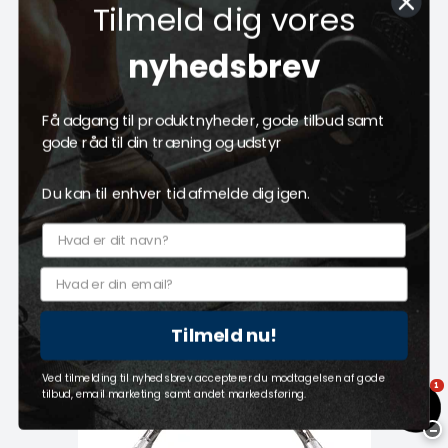
Tilmeld dig vores
Rohåndtag med gummi
nyhedsbrev
Peak Fitness
409085
Få adgang til produktnyheder, gode tilbud samt
På lager - Levering 1-2 hverdage
gode råd til din træning og udstyr
299,00 DKK
Du kan til enhver tid afmelde dig igen.
(ekskl. moms)
Vis produkt
Tilmeld nu!
Ved tilmelding til nyhedsbrev accepterer du modtagelsen af gode
1
tilbud, email marketing samt andet markedsføring.
−