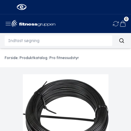
0
Ind
Forside
/
Produktkatalog
/
Pro fitnessudstyr