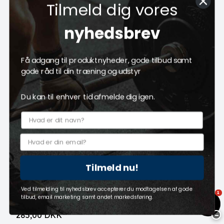
Tilmeld dig vores
nyhedsbrev
Få adgang til produktnyheder, gode tilbud samt
gode råd til din træning og udstyr
Du kan til enhver tid afmelde dig igen.
Connect tile 20mm rampe sort
Connect tile
Tilmeld nu!
609965
På lager - Levering 1-2 hverdage
Ved tilmelding til nyhedsbrev accepterer du modtagelsen af gode
1
tilbud, email marketing samt andet markedsføring.
285,00 DKK
−