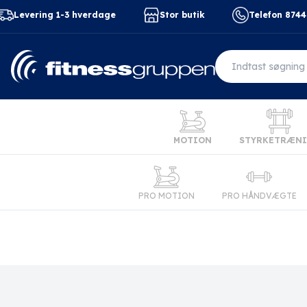
Levering 1-3 hverdage
Stor butik
Telefon 874
MOTION
STYRKETRÆN
PRO MOTION
PRO HÅNDVÆGTE