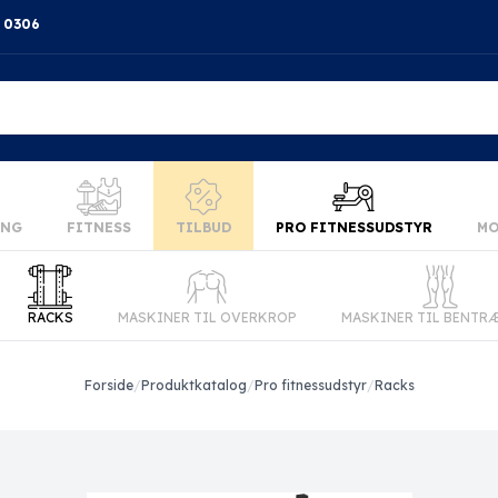
4 0306
ING
FITNESS
TILBUD
PRO FITNESSUDSTYR
MO
RACKS
MASKINER TIL OVERKROP
MASKINER TIL BENTR
Forside
/
Produktkatalog
/
Pro fitnessudstyr
/
Racks