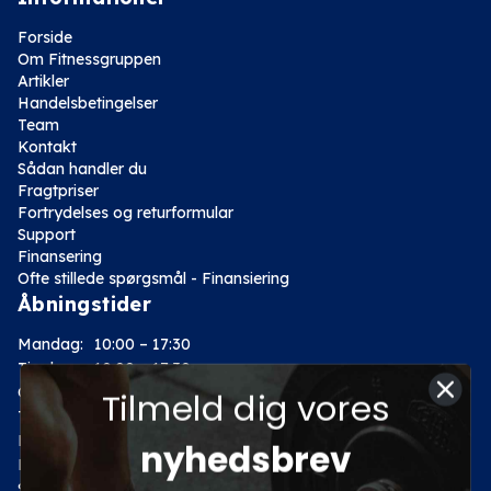
Forside
Om Fitnessgruppen
Artikler
Handelsbetingelser
Team
Kontakt
Sådan handler du
Fragtpriser
Fortrydelses og returformular
Support
Finansering
Ofte stillede spørgsmål - Finansiering
Åbningstider
Mandag:
10:00 – 17:30
Tirsdag:
10:00 – 17:30
Onsdag:
10:00 – 17:30
Tilmeld dig vores
Torsdag:
10:00 – 17:30
Fredag:
10:00 – 17:30
nyhedsbrev
Lørdag:
10:00 – 14:00
Søndag: Lukket