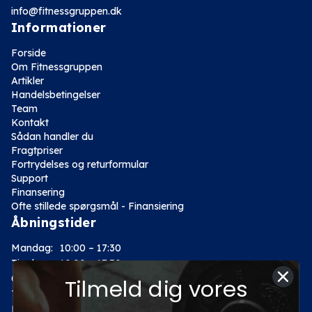
info@fitnessgruppen.dk
Informationer
Forside
Om Fitnessgruppen
Artikler
Handelsbetingelser
Team
Kontakt
Sådan handler du
Fragtpriser
Fortrydelses og returformular
Support
Finansering
Ofte stillede spørgsmål - Finansiering
Åbningstider
Mandag:
10:00 – 17:30
Tirsdag:
10:00 – 17:30
Onsdag:
10:00 – 17:30
Tilmeld dig vores
Torsdag:
10:00 – 17:30
Fredag:
10:00 – 17:30