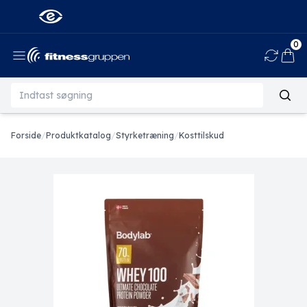
0
Ind
Forside
/
Produktkatalog
/
Styrketræning
/
Kosttilskud