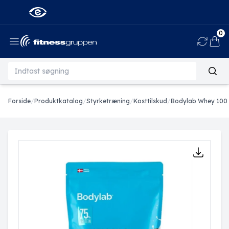
0
Ind
Forside
/
Produktkatalog
/
Styrketræning
/
Kosttilskud
/
Bodylab Whey 100 P