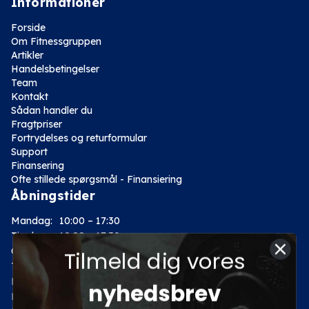
Informationer
Forside
Om Fitnessgruppen
Artikler
Handelsbetingelser
Team
Kontakt
Sådan handler du
Fragtpriser
Fortrydelses og returformular
Support
Finansering
Ofte stillede spørgsmål - Finansiering
Åbningstider
Mandag:
10:00 – 17:30
Tirsdag:
10:00 – 17:30
Onsdag:
10:00 – 17:30
Tilmeld dig vores
Torsdag:
10:00 – 17:30
Fredag:
10:00 – 17:30
nyhedsbrev
Lørdag:
10:00 – 14:00