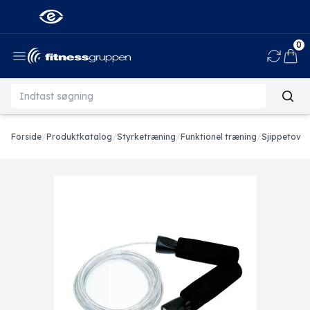
0
Ind
Forside
/
Produktkatalog
/
Styrketræning
/
Funktionel træning
/
Sjippetov