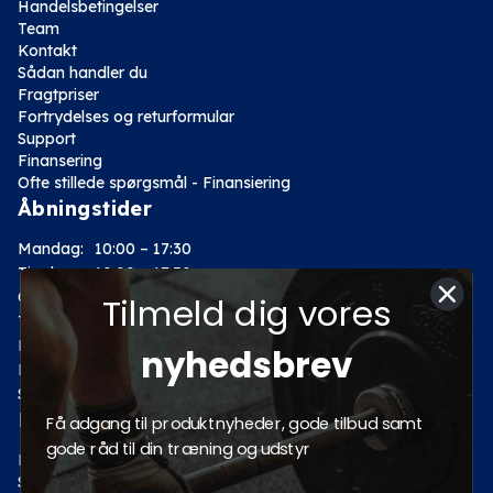
Handelsbetingelser
Team
Kontakt
Sådan handler du
Fragtpriser
Fortrydelses og returformular
Support
Finansering
Ofte stillede spørgsmål - Finansiering
Åbningstider
Mandag:
10:00 – 17:30
Tirsdag:
10:00 – 17:30
Onsdag:
10:00 – 17:30
Tilmeld dig vores
Torsdag:
10:00 – 17:30
Fredag:
10:00 – 17:30
nyhedsbrev
Lørdag:
10:00 – 14:00
Søndag: Lukket
Kategorier
Få adgang til produktnyheder, gode tilbud samt
gode råd til din træning og udstyr
Motion
Styrketræning