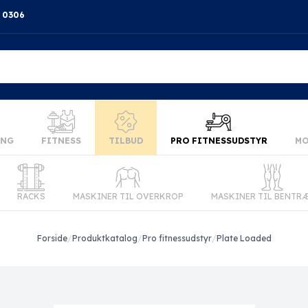
4 0306
ING
FITNESS
TILBUD
PRO FITNESSUDSTYR
MO
RACKS
MASKINER TIL OVERKROP
MASKINER TIL BENTR
Forside
/
Produktkatalog
/
Pro fitnessudstyr
/
Plate Loaded