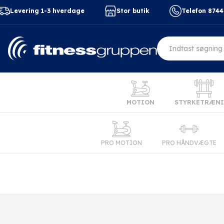
Levering 1-3 hverdage
Stor butik
Telefon 874
MOTION
STYRKETRÆN
PRO MOTION
PRO HÅNDVÆGTE