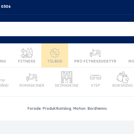
4 0306
ING
FITNESS
TILBUD
PRO FITNESSUDSTYR
MO
BÅND
ROMASKINER
SKIMASKINE
STEP
BOKSNING
Forside
/
Produktkatalog
/
Motion
/
Bordtennis