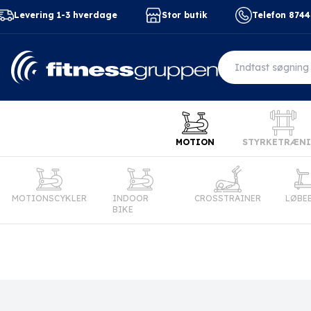
Levering 1-3 hverdage
Stor butik
Telefon 874
MOTION
STYRKETRÆN
MOTIONSCYKLER
INDOOR
CROSSTRAINER
LØBE
BIKE