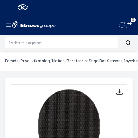
0
Ind
Forside
/
Produktkatalog
/
Motion
/
Bordtennis
/
Stiga Bat Seasons Anywher