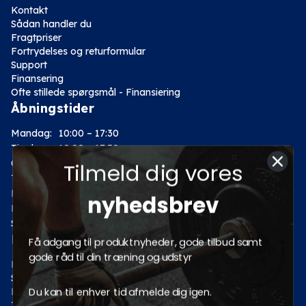
Kontakt
Sådan handler du
Fragtpriser
Fortrydelses og returformular
Support
Finansering
Ofte stillede spørgsmål - Finansiering
Åbningstider
Mandag:
10:00 – 17:30
Tirsdag:
10:00 – 17:30
Onsdag:
10:00 – 17:30
Tilmeld dig vores
Torsdag:
10:00 – 17:30
Fredag:
10:00 – 17:30
nyhedsbrev
Lørdag:
10:00 – 14:00
Søndag: Lukket
Kategorier
Få adgang til produktnyheder, gode tilbud samt
gode råd til din træning og udstyr
Motion
Styrketræning
Du kan til enhver tid afmelde dig igen.
Fitness
Tilbud