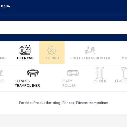
4 0306
ING
FITNESS
TILBUD
PRO FITNESSUDSTYR
MO
NCE
FITNESS
FOAM
RIBBER
ELAST
TRAMPOLINER
ROLLER
Forside
/
Produktkatalog
/
Fitness
/
Fitness trampoliner