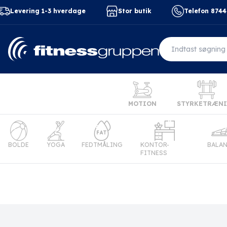
Levering 1-3 hverdage
Stor butik
Telefon 874
MOTION
STYRKETRÆN
BOLDE
YOGA
FEDTMÅLING
KONTOR-
BALA
FITNESS