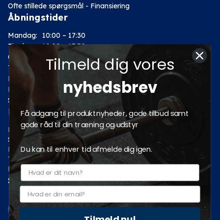
Ofte stillede spørgsmål - Finansiering
Åbningstider
Mandag:
10:00 – 17:30
Tirsdag:
10:00 – 17:30
Onsdag:
10:00 – 17:30
Tilmeld dig vores
Torsdag:
10:00 – 17:30
Fredag:
10:00 – 17:30
nyhedsbrev
Lørdag:
10:00 – 14:00
Søndag: Lukket
Kategorier
Få adgang til produktnyheder, gode tilbud samt
gode råd til din træning og udstyr
Motion
Styrketræning
Du kan til enhver tid afmelde dig igen.
Fitness
Tilbud
Pro fitnessudstyr
Sociale medier
Tilmeld nu!