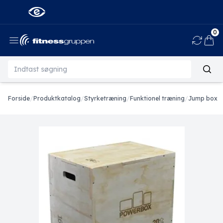
0
Ind
Forside
/
Produktkatalog
/
Styrketræning
/
Funktionel træning
/
Jump box