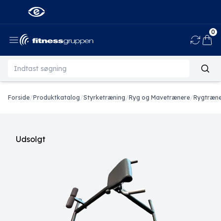
0
Ind
Forside
/
Produktkatalog
/
Styrketræning
/
Ryg og Mavetrænere
/
Rygtræne
Udsolgt