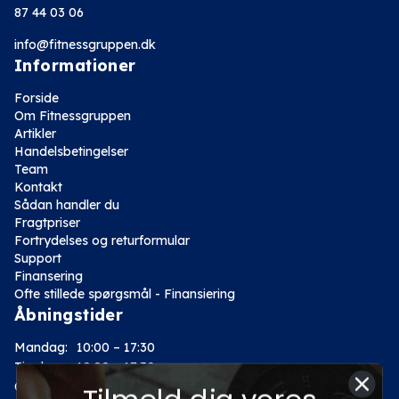
87 44 03 06
info@fitnessgruppen.dk
Informationer
Forside
Om Fitnessgruppen
Artikler
Handelsbetingelser
Team
Kontakt
Sådan handler du
Fragtpriser
Fortrydelses og returformular
Support
Finansering
Ofte stillede spørgsmål - Finansiering
Åbningstider
Mandag:
10:00 – 17:30
Tirsdag:
10:00 – 17:30
Onsdag:
10:00 – 17:30