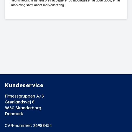
Ved tilmelding til nyhedsbrev accepterer du modtagelsen af gode tilbud, email
marketing samt andet markedsføring.
Kundeservice
Fitnessgruppen A/S
Grønlandsvej 8
8660 Skanderborg
Danmark
CVR-nummer: 26988454