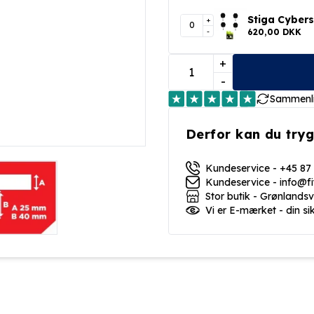
Stiga Cybers
+
-
620,00 DKK
+
-
Sammenl
Derfor kan du tryg
Kundeservice - +45 87
Kundeservice - info@f
Stor butik - Grønlands
Vi er E-mærket - din si