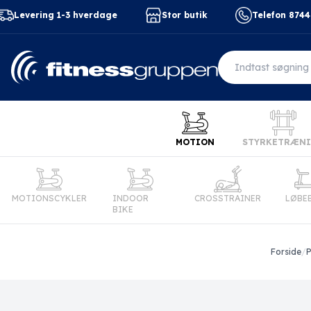
Levering 1-3 hverdage
Stor butik
Telefon 874
MOTION
STYRKETRÆN
MOTIONSCYKLER
INDOOR
CROSSTRAINER
LØBE
BIKE
Forside
/
P