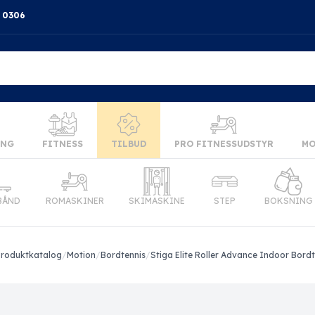
4 0306
ING
FITNESS
TILBUD
PRO FITNESSUDSTYR
MO
BÅND
ROMASKINER
SKIMASKINE
STEP
BOKSNING
roduktkatalog
/
Motion
/
Bordtennis
/
Stiga Elite Roller Advance Indoor Bord