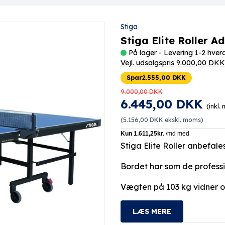
Stiga
Stiga Elite Roller 
På lager - Levering 1-2 hve
Vejl. udsalgspris 9.000,00 DKK
Spar
2.555,00 DKK
9.000,00 DKK
6.445,00 DKK
(inkl.
(
5.156,00 DKK
ekskl. moms)
Stiga Elite Roller anbefales
Bordet har som de profess
Vægten på 103 kg vidner om
LÆS MERE