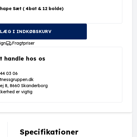
hape Sæt ( 4bat & 12 bolde)
LÆG I INDKØBSKURV
ign
Fragtpriser
t handle hos os
 44 03 06
itnessgruppen.dk
vej 8, 8660 Skanderborg
kkerhed er vigtig
Specifikationer