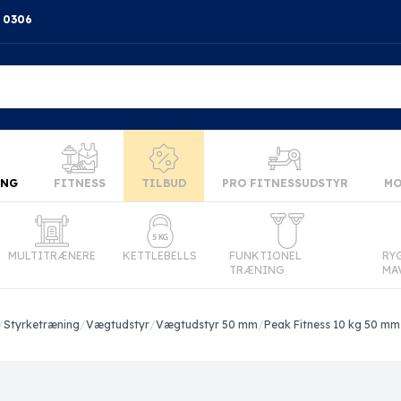
4 0306
ING
FITNESS
TILBUD
PRO FITNESSUDSTYR
MO
MULTITRÆNERE
KETTLEBELLS
FUNKTIONEL
RY
TRÆNING
MA
/
Styrketræning
/
Vægtudstyr
/
Vægtudstyr 50 mm
/
Peak Fitness 10 kg 50 mm