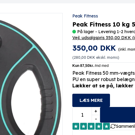
Peak Fitness
Peak Fitness 10 kg
På lager - Levering 1-2 hve
Vejl. udsalgspris 350,00 DKK
(
350,00 DKK
(inkl. mo
(
280,00 DKK
ekskl. moms)
Peak Fitness 50 mm-vægtsk
PU en super robust belægnin
Lækker at se på, lækker 
LÆS MERE
+
-
Sammenl