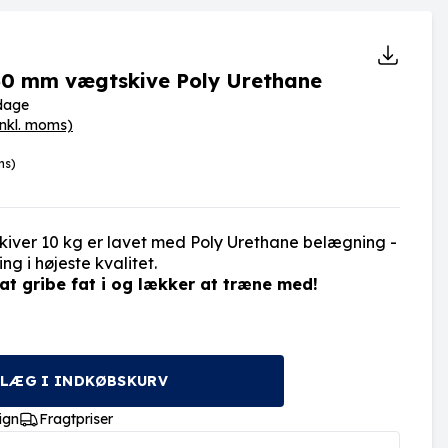
 50 mm vægtskive Poly Urethane
rdage
inkl. moms)
ms)
iver 10 kg er lavet med Poly Urethane belægning -
g i højeste kvalitet.
at gribe fat i og lækker at træne med!
LÆG I INDKØBSKURV
ign
Fragtpriser