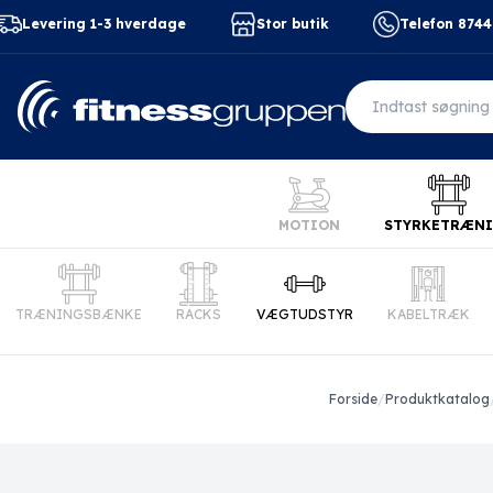
Levering 1-3 hverdage
Stor butik
Telefon 874
MOTION
STYRKETRÆN
TRÆNINGSBÆNKE
RACKS
VÆGTUDSTYR
KABELTRÆK
Forside
/
Produktkatalog