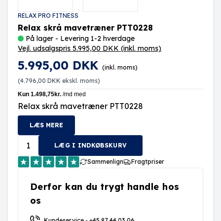
RELAX PRO FITNESS
Relax skrå mavetræner PTT0228
På lager - Levering 1-2 hverdage
Vejl. udsalgspris 5.995,00 DKK
(inkl. moms)
5.995,00 DKK
(inkl. moms)
(
4.796,00 DKK
ekskl. moms)
Relax skrå mavetræner PTT0228
LÆS MERE
LÆG I INDKØBSKURV
Sammenlign
Fragtpriser
Derfor kan du trygt handle hos
os
Kundeservice - +45 87 44 03 06