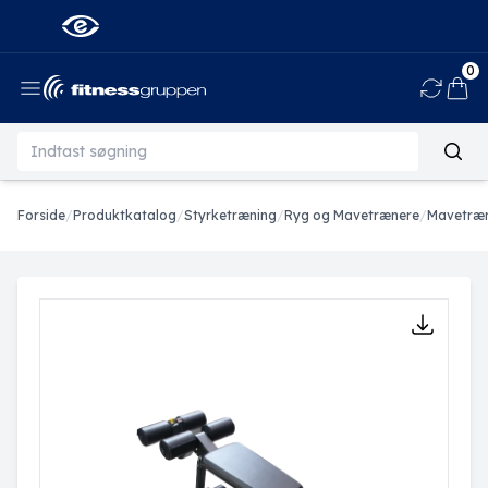
0
Ind
Forside
/
Produktkatalog
/
Styrketræning
/
Ryg og Mavetrænere
/
Mavetræ