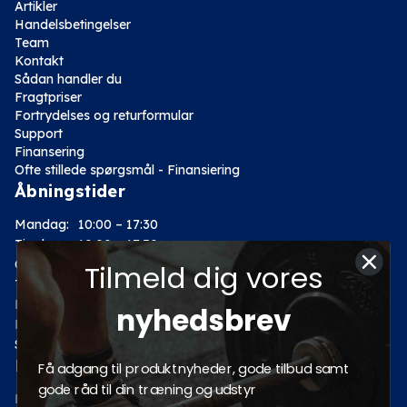
Artikler
Handelsbetingelser
Team
Kontakt
Sådan handler du
Fragtpriser
Fortrydelses og returformular
Support
Finansering
Ofte stillede spørgsmål - Finansiering
Åbningstider
Mandag:
10:00 – 17:30
Tirsdag:
10:00 – 17:30
Onsdag:
10:00 – 17:30
Tilmeld dig vores
Torsdag:
10:00 – 17:30
Fredag:
10:00 – 17:30
nyhedsbrev
Lørdag:
10:00 – 14:00
Søndag: Lukket
Kategorier
Få adgang til produktnyheder, gode tilbud samt
gode råd til din træning og udstyr
Motion