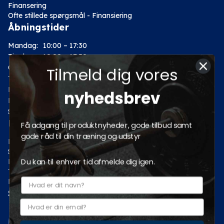
Finansering
Ofte stillede spørgsmål - Finansiering
Åbningstider
Mandag:
10:00 – 17:30
Tirsdag:
10:00 – 17:30
Onsdag:
10:00 – 17:30
Tilmeld dig vores
Torsdag:
10:00 – 17:30
Fredag:
10:00 – 17:30
nyhedsbrev
Lørdag:
10:00 – 14:00
Søndag: Lukket
Kategorier
Få adgang til produktnyheder, gode tilbud samt
gode råd til din træning og udstyr
Motion
Styrketræning
Du kan til enhver tid afmelde dig igen.
Fitness
Tilbud
Pro fitnessudstyr
Sociale medier