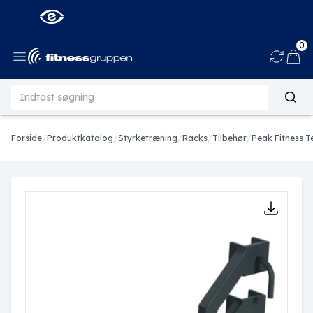
0
Ind
Forside
/
Produktkatalog
/
Styrketræning
/
Racks
/
Tilbehør
/
Peak Fitness T