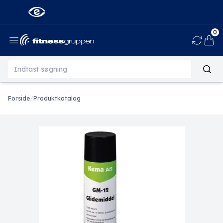
0
Ind
Forside
/
Produktkatalog