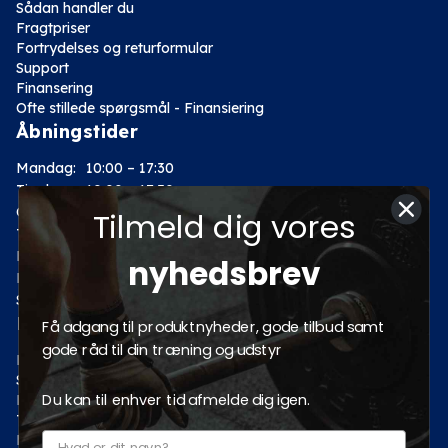
Sådan handler du
Fragtpriser
Fortrydelses og returformular
Support
Finansering
Ofte stillede spørgsmål - Finansiering
Åbningstider
Mandag:
10:00 – 17:30
Tirsdag:
10:00 – 17:30
Onsdag:
10:00 – 17:30
Tilmeld dig vores
Torsdag:
10:00 – 17:30
Fredag:
10:00 – 17:30
nyhedsbrev
Lørdag:
10:00 – 14:00
Søndag: Lukket
Kategorier
Få adgang til produktnyheder, gode tilbud samt
gode råd til din træning og udstyr
Motion
Styrketræning
Du kan til enhver tid afmelde dig igen.
Fitness
Tilbud
Pro fitnessudstyr