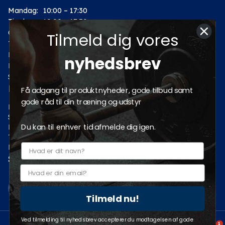
Mandag:
10:00 – 17:30
Tirsdag:
10:00 – 17:30
Onsdag:
10:00 – 17:30
Tilmeld dig vores
Torsdag:
10:00 – 17:30
Fredag:
10:00 – 17:30
nyhedsbrev
Lørdag:
10:00 – 14:00
Søndag: Lukket
Kategorier
Få adgang til produktnyheder, gode tilbud samt
gode råd til din træning og udstyr
Motion
Styrketræning
Du kan til enhver tid afmelde dig igen.
Fitness
Tilbud
Pro fitnessudstyr
Sociale medier
Tilmeld nu!
Ved tilmelding til nyhedsbrev accepterer du modtagelsen af gode
1