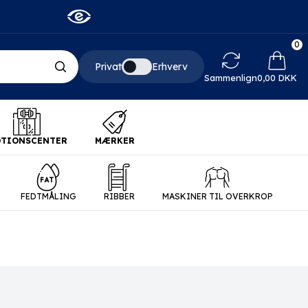
0
Privat
Erhverv
Indkø
Sammenlign
0,00 DKK
TIONSCENTER
MÆRKER
FEDTMÅLING
RIBBER
MASKINER TIL OVERKROP