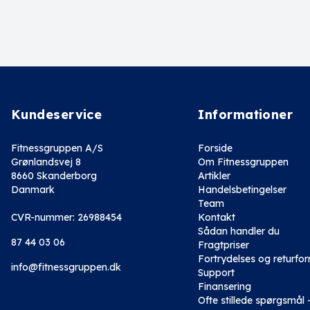
Kundeservice
Informationer
Fitnessgruppen A/S
Forside
Grønlandsvej 8
Om Fitnessgruppen
8660 Skanderborg
Artikler
Danmark
Handelsbetingelser
Team
CVR-nummer: 26988454
Kontakt
Sådan handler du
87 44 03 06
Fragtpriser
Fortrydelses og returfo
info@fitnessgruppen.dk
Support
Finansering
Ofte stillede spørgsmål 