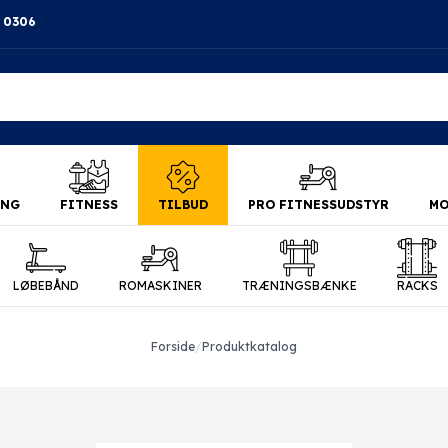
4 0306
ING
FITNESS
TILBUD
PRO FITNESSUDSTYR
MO
LØBEBÅND
ROMASKINER
TRÆNINGSBÆNKE
RACKS
Forside
/
Produktkatalog