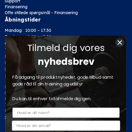
Support
Finansering
Ofte stillede spørgsmål - Finansiering
Åbningstider
Mandag:
10:00 – 17:30
Tirsdag:
10:00 – 17:30
Onsdag:
10:00 – 17:30
Tilmeld dig vores
Torsdag:
10:00 – 17:30
Fredag:
10:00 – 17:30
nyhedsbrev
Lørdag:
10:00 – 14:00
Søndag: Lukket
Kategorier
Få adgang til produktnyheder, gode tilbud samt
gode råd til din træning og udstyr
Motion
Styrketræning
Du kan til enhver tid afmelde dig igen.
Fitness
Tilbud
Pro fitnessudstyr
Sociale medier