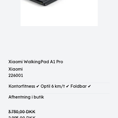
Xiaomi WalkingPad A1 Pro
Xiaomi
226001
Kontorfitness ✔ Optil 6 km/t ✔ Foldbar ✔
Afhentning i butik
3.730,00 DKK