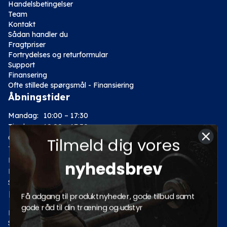
Handelsbetingelser
Team
Kontakt
Sådan handler du
Fragtpriser
Fortrydelses og returformular
Support
Finansering
Ofte stillede spørgsmål - Finansiering
Åbningstider
Mandag:
10:00 – 17:30
Tirsdag:
10:00 – 17:30
Onsdag:
10:00 – 17:30
Tilmeld dig vores
Torsdag:
10:00 – 17:30
Fredag:
10:00 – 17:30
nyhedsbrev
Lørdag:
10:00 – 14:00
Søndag: Lukket
Kategorier
Få adgang til produktnyheder, gode tilbud samt
gode råd til din træning og udstyr
Motion
Styrketræning