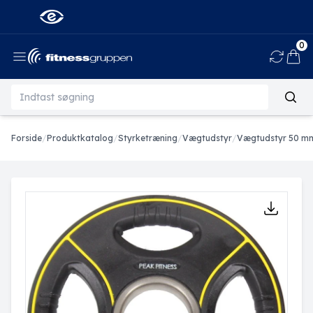
0
Ind
Forside
/
Produktkatalog
/
Styrketræning
/
Vægtudstyr
/
Vægtudstyr 50 m