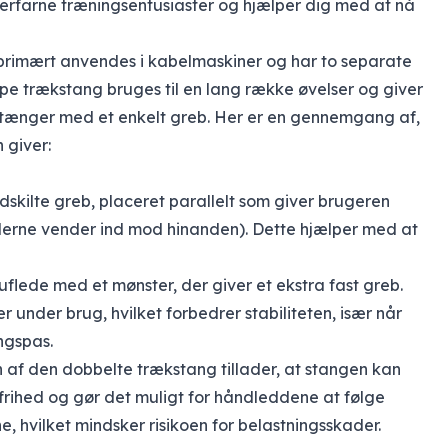
erfarne træningsentusiaster og hjælper dig med at nå
primært anvendes i kabelmaskiner og har to separate
pe trækstang bruges til en lang række øvelser og giver
rækstænger med et enkelt greb. Her er en gennemgang af,
 giver:
dskilte greb, placeret parallelt som giver brugeren
derne vender ind mod hinanden). Dette hjælper med at
flede med et mønster, der giver et ekstra fast greb.
r under brug, hvilket forbedrer stabiliteten, især når
ngspas.
n af den dobbelte trækstang tillader, at stangen kan
sfrihed og gør det muligt for håndleddene at følge
 hvilket mindsker risikoen for belastningsskader.