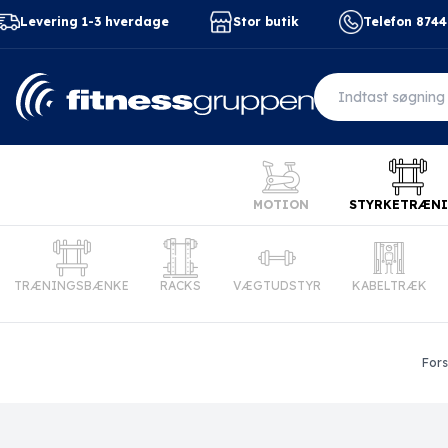
Levering 1-3 hverdage
Stor butik
Telefon 874
MOTION
STYRKETRÆN
TRÆNINGSBÆNKE
RACKS
VÆGTUDSTYR
KABELTRÆK
Fors