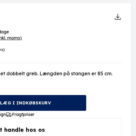
rdage
inkl. moms)
ms)
flet dobbelt greb. Længden på stangen er 85 cm.
LÆG I INDKØBSKURV
ign
Fragtpriser
t handle hos os