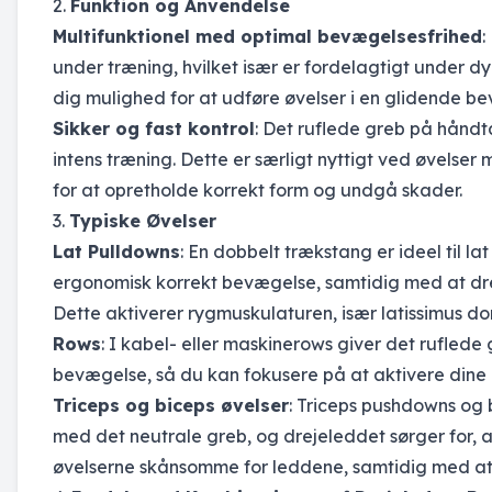
2.
Funktion og Anvendelse
Multifunktionel med optimal bevægelsesfrihed
:
under træning, hvilket især er fordelagtigt under d
dig mulighed for at udføre øvelser i en glidende b
Sikker og fast kontrol
: Det ruflede greb på håndta
intens træning. Dette er særligt nyttigt ved øvelser
for at opretholde korrekt form og undgå skader.
3.
Typiske Øvelser
Lat Pulldowns
: En dobbelt trækstang er ideel til l
ergonomisk korrekt bevægelse, samtidig med at dr
Dette aktiverer rygmuskulaturen, især latissimus dor
Rows
: I kabel- eller maskinerows giver det ruflede 
bevægelse, så du kan fokusere på at aktivere dine
Triceps og biceps øvelser
: Triceps pushdowns og 
med det neutrale greb, og drejeleddet sørger for, 
øvelserne skånsomme for leddene, samtidig med at