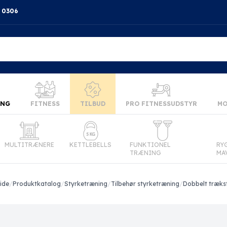
4 0306
ING
FITNESS
TILBUD
PRO FITNESSUDSTYR
MO
MULTITRÆNERE
KETTLEBELLS
FUNKTIONEL
RY
TRÆNING
MA
ide
/
Produktkatalog
/
Styrketræning
/
Tilbehør styrketræning
/
Dobbelt træks