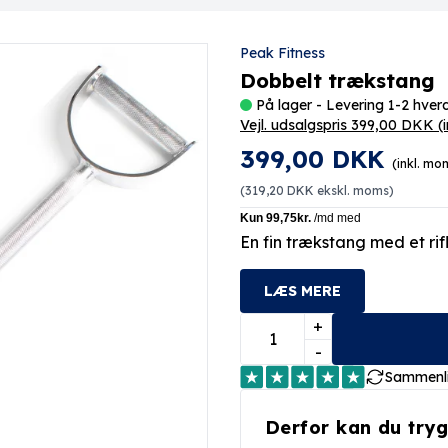
Peak Fitness
Dobbelt trækstang
På lager - Levering 1-2 hve
Vejl. udsalgspris 399,00 DKK
(
399,00 DKK
(inkl. mo
(
319,20 DKK
ekskl. moms)
En fin trækstang med et ri
LÆS MERE
+
-
Sammenl
Derfor kan du tryg