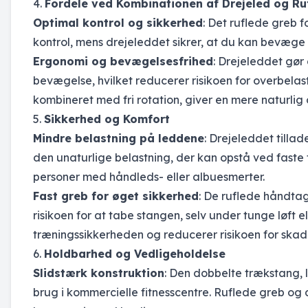
4.
Fordele ved Kombinationen af Drejeled og R
Optimal kontrol og sikkerhed
: Det ruflede greb 
kontrol, mens drejeleddet sikrer, at du kan bevæge
Ergonomi og bevægelsesfrihed
: Drejeleddet gør
bevægelse, hvilket reducerer risikoen for overbelas
kombineret med fri rotation, giver en mere naturlig
5.
Sikkerhed og Komfort
Mindre belastning på leddene
: Drejeleddet tilla
den unaturlige belastning, der kan opstå ved faste 
personer med håndleds- eller albuesmerter.
Fast greb for øget sikkerhed
: De ruflede håndtag 
risikoen for at tabe stangen, selv under tunge løft e
træningssikkerheden og reducerer risikoen for skad
6.
Holdbarhed og Vedligeholdelse
Slidstærk konstruktion
: Den dobbelte trækstang, l
brug i kommercielle fitnesscentre. Ruflede greb og