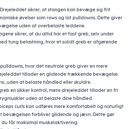
 Drejeleddet sikrer, at stangen kan bevæge sig frit
ynamiske øvelser som rows og lat pulldowns. Dette giver
evægelse uden at overbelaste leddene.
gene sikrer, at du altid har et fast greb, selv under
 med tung belastning, hvor et solidt greb er afgørende
at pulldowns, hvor det neutrale greb giver en mere
ejeleddet tillader en glidende trækkende bevægelse.
si, uden at belaste håndled eller skuldre.
greb en sikker kontrol, mens drejeleddet tillader en fri
 rygmuskler uden at belaste dine håndled.
biceps curls kan udføres mere komfortabelt og naturligt
at bevægelsen forbliver glidende og jævn. Dette gør
 du får maksimal muskelaktivering.