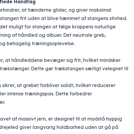
uflede Håndtag
forhindrer, at hænderne glider, og giver maksimal
 stangen frit uden at blive hæmmet af stangens stivhed.
 det muligt for stangen at følge kroppens naturlige
tning af håndled og albuer. Det neutrale greb,
 og behagelig træningsoplevelse.
der, at håndleddene bevæger sig frit, hvilket mindsker
trækstænger. Dette gør trækstangen særligt velegnet til
sikrer, at grebet forbliver solidt, hvilket reducerer
ller intense træningspas. Dette forbedrer
er.
avet af massivt jern, er designet til at modstå hyppig
 drejeled giver langvarig holdbarhed uden at gå på