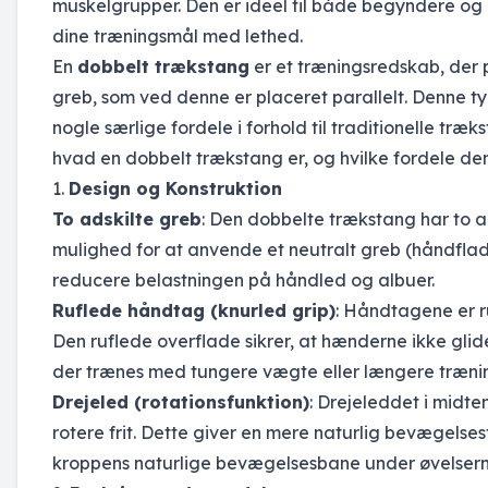
muskelgrupper. Den er ideel til både begyndere og 
dine træningsmål med lethed.
En
dobbelt trækstang
er et træningsredskab, der 
greb, som ved denne er placeret parallelt. Denne ty
nogle særlige fordele i forhold til traditionelle t
hvad en dobbelt trækstang er, og hvilke fordele den
1.
Design og Konstruktion
To adskilte greb
: Den dobbelte trækstang har to a
mulighed for at anvende et neutralt greb (håndfla
reducere belastningen på håndled og albuer.
Ruflede håndtag (knurled grip)
: Håndtagene er ru
Den ruflede overflade sikrer, at hænderne ikke glide
der trænes med tungere vægte eller længere træni
Drejeled (rotationsfunktion)
: Drejeleddet i midte
rotere frit. Dette giver en mere naturlig bevægelse
kroppens naturlige bevægelsesbane under øvelserne,