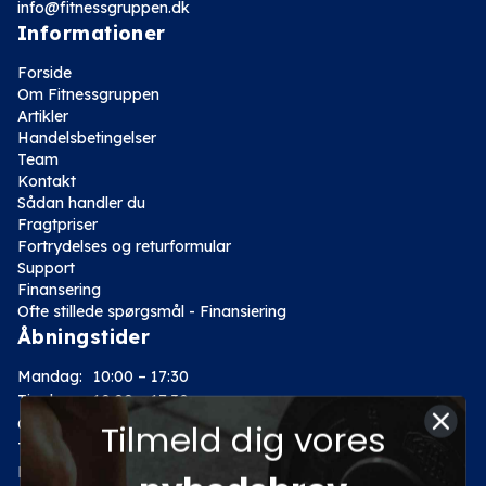
info@fitnessgruppen.dk
Informationer
Forside
Om Fitnessgruppen
Artikler
Handelsbetingelser
Team
Kontakt
Sådan handler du
Fragtpriser
Fortrydelses og returformular
Support
Finansering
Ofte stillede spørgsmål - Finansiering
Åbningstider
Mandag:
10:00 – 17:30
Tirsdag:
10:00 – 17:30
Onsdag:
10:00 – 17:30
Tilmeld dig vores
Torsdag:
10:00 – 17:30
Fredag:
10:00 – 17:30