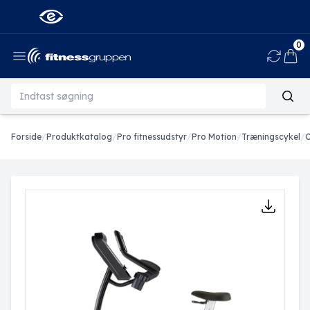
0
Ind
Forside
/
Produktkatalog
/
Pro fitnessudstyr
/
Pro Motion
/
Træningscykel
/
C