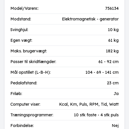
Model/Varenr.:
756134
Modstand:
Elektromagnetisk - generator
Svinghjul:
10 kg
Egen vægt:
61 kg
Maks. brugervægt:
182 kg
Passer til skridtlængder:
61 - 92 cm
Mål opstillet (L-B-H):
104 - 69 - 141 cm
Pedalafstand:
23 cm
Friløb:
Ja
Computer viser:
Kcal,
Km,
Puls,
RPM,
Tid,
Watt
Træningsprogrammer:
10 stk faste - 4 stk puls
Forbindelse:
Nej