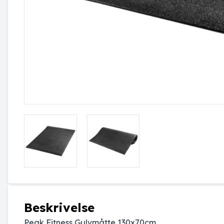
Beskrivelse
Peak Fitness Gulvmåtte 130x70cm