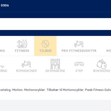
4 0306
ING
FITNESS
TILBUD
PRO FITNESSUDSTYR
MO
BÅND
ROMASKINER
SKIMASKINE
STEP
BOKSNING
katalog
/
Motion
/
Motionscykler
/
Tilbehør til Motionscykler
/
Peak Fitness Gul