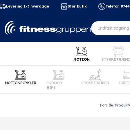
Levering 1-3 hverdage
Stor butik
Telefon 874
MOTION
STYRKETRÆN
MOTIONSCYKLER
INDOOR
CROSSTRAINER
LØBE
BIKE
Forside
/
Produkt