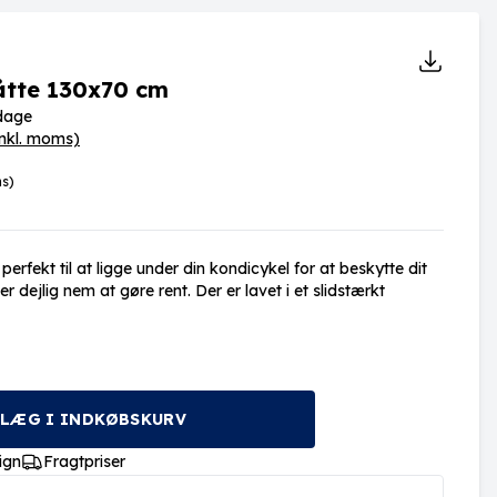
åtte 130x70 cm
rdage
inkl. moms)
ms)
erfekt til at ligge under din kondicykel for at beskytte dit
er dejlig nem at gøre rent. Der er lavet i et slidstærkt
LÆG I INDKØBSKURV
ign
Fragtpriser