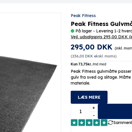
Peak Fitness
Peak Fitness Gulvm
På lager - Levering 1-2 hve
Vejl. udsalgspris 295,00 DKK
(
295,00 DKK
(inkl. mo
(
236,00 DKK
ekskl. moms)
Peak Fitness gulvmåtte passer p
gulv fra sved og slitage. Måtte 
materiale.
LÆS MERE
+
-
Sammenl