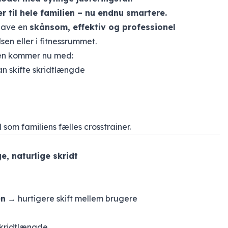
r til hele familien – nu endnu smartere.
 have en
skånsom, effektiv og professionel
en eller i fitnessrummet.
men kommer nu med:
kan skifte skridtlængde
l som familiens fælles crosstrainer.
e, naturlige skridt
en
→ hurtigere skift mellem brugere
kridtlængde.