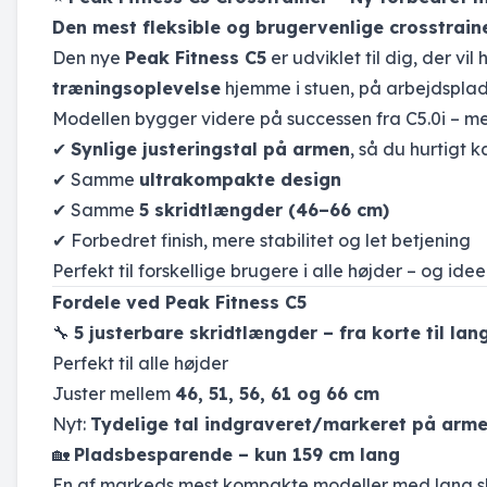
Den mest fleksible og brugervenlige crosstraine
Den nye
Peak Fitness C5
er udviklet til dig, der vil
træningsoplevelse
hjemme i stuen, på arbejdsplads
Modellen bygger videre på successen fra C5.0i – 
✔
Synlige justeringstal på armen
, så du hurtigt 
✔ Samme
ultrakompakte design
✔ Samme
5 skridtlængder (46–66 cm)
✔ Forbedret finish, mere stabilitet og let betjening
Perfekt til forskellige brugere i alle højder – og idee
Fordele ved Peak Fitness C5
🔧
5 justerbare skridtlængder – fra korte til lang
Perfekt til alle højder
Juster mellem
46, 51, 56, 61 og 66 cm
Nyt:
Tydelige tal indgraveret/markeret på arm
🏡
Pladsbesparende – kun 159 cm lang
En af markeds mest kompakte modeller med lang s