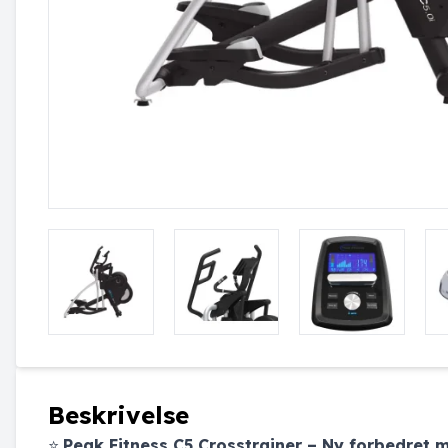
Beskrivelse
⭐
Peak Fitness C5 Crosstrainer – Ny forbedret m