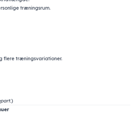
ersonlige træningsrum.
flere træningsvariationer.
part.
)
auer