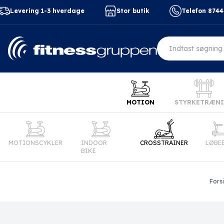
Levering 1-3 hverdage
Stor butik
Telefon 874
MOTION
STYRKETRÆN
MOTIONSCYKLER
INDOOR
CROSSTRAINER
LØBE
BIKE
Fors