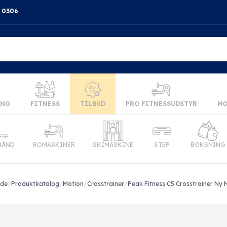
4 0306
ING
FITNESS
TILBUD
PRO FITNESSUDSTYR
MO
BÅND
ROMASKINER
SKIMASKINE
STEP
BOKSNING
ide
/
Produktkatalog
/
Motion
/
Crosstrainer
/
Peak Fitness C5 Crosstrainer Ny 