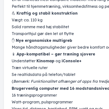
Perfekt til hjemmetræning, virksomhedsfitness og p
💪
Kraftig og stabil konstruktion
Vægt: ca. 110 kg
Solid ramme med høj stabilitet
Transporthjul gør den let at flytte
✋
Nye ergonomiske multigreb
Mange håndtagsmuligheder giver bedre komfort og 
📱
App-kompatibel – gør træning sjovere
Understøtter
Kinomap
og
iConsole+
Træn virtuelle ruter
Se realtidsdata på telefon/tablet
(
Bemærk: Funktionalitet afhænger af apps fra tredje
Brugervenlig computer med 16 modstandsnive
16 træningsprogrammer
Watt-program, pulsprogrammer
Viser: tid, distance, hastighed, RPM, watt og puls