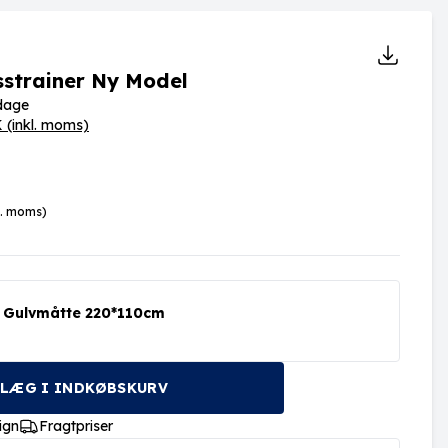
sstrainer Ny Model
rdage
K
(inkl. moms)
l. moms)
s Gulvmåtte 220*110cm
LÆG I INDKØBSKURV
ign
Fragtpriser