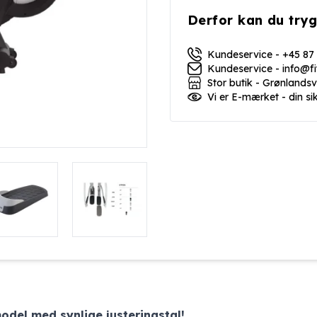
Derfor kan du tryg
Kundeservice - +45 87
Kundeservice - info@f
Stor butik - Grønlands
Vi er E-mærket - din si
odel med synlige justeringstal!