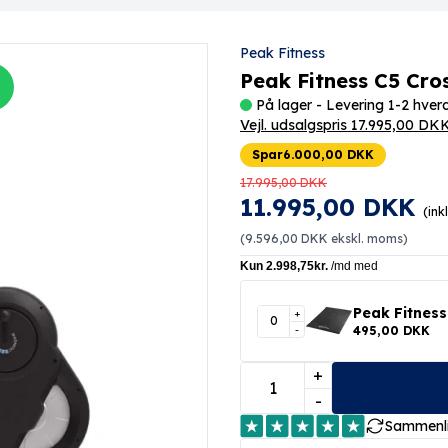
Peak Fitness
Peak Fitness C5 Cro
På lager - Levering 1-2 hve
Vejl. udsalgspris 17.995,00 DK
Spar
6.000,00 DKK
17.995,00 DKK
11.995,00 DKK
(ink
(
9.596,00 DKK
ekskl. moms)
Peak Fitnes
+
-
495,00 DKK
+
-
Sammenl