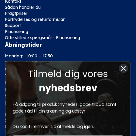
Kontakt
Sådan handler du
Fragtpriser
Fortrydelses og returformular
Support
Finansering
Ofte stillede spørgsmål - Finansiering
Åbningstider
Mandag:
10:00 – 17:30
Tirsdag:
10:00 – 17:30
Onsdag:
10:00 – 17:30
Tilmeld dig vores
Torsdag:
10:00 – 17:30
Fredag:
10:00 – 17:30
nyhedsbrev
Lørdag:
10:00 – 14:00
Søndag: Lukket
Kategorier
Få adgang til produktnyheder, gode tilbud samt
gode råd til din træning og udstyr
Motion
Styrketræning
Du kan til enhver tid afmelde dig igen.
Fitness
Tilbud