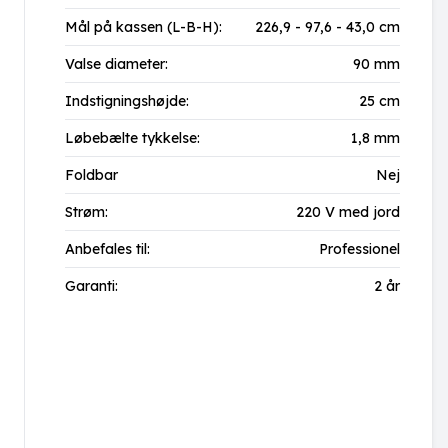
Mål på kassen (L-B-H):
226,9 - 97,6 - 43,0 cm
Valse diameter:
90 mm
Indstigningshøjde:
25 cm
Løbebælte tykkelse:
1,8 mm
Foldbar
Nej
Strøm:
220 V med jord
Anbefales til:
Professionel
Garanti:
2 år