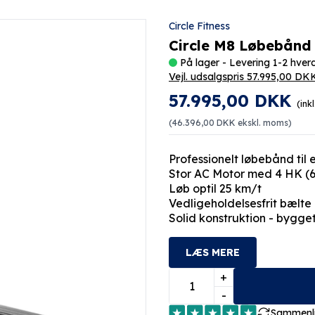
Circle Fitness
Circle M8 Løbebånd
På lager - Levering 1-2 hve
Vejl. udsalgspris 57.995,00 DK
57.995,00 DKK
(ink
(
46.396,00 DKK
ekskl. moms)
Professionelt løbebånd til 
Stor AC Motor med 4 HK (6
Løb optil 25 km/t
Vedligeholdelsesfrit bælte
Solid konstruktion - bygget
LÆS MERE
+
-
Sammenl