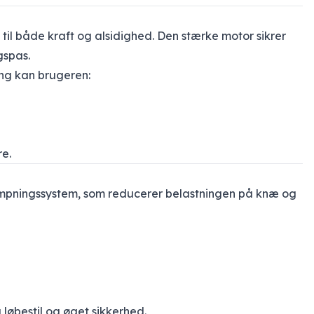
av til både kraft og alsidighed. Den stærke motor sikrer
gspas.
ing kan brugeren:
e.
pningssystem, som reducerer belastningen på knæ og
 løbestil og øget sikkerhed.