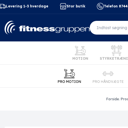
Levering 1-3 hverdage
Stor butik
Telefon 874
MOTION
STYRKETRÆN
PRO MOTION
PRO HÅNDVÆGTE
Forside
/
Pro