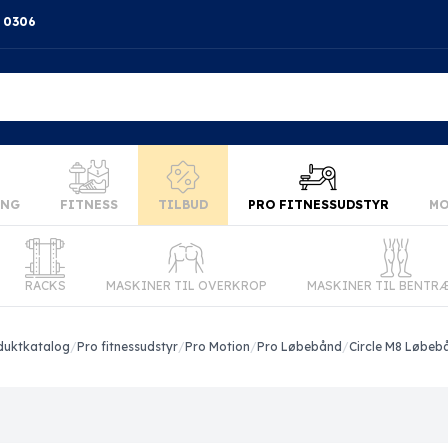
4 0306
ING
FITNESS
TILBUD
PRO FITNESSUDSTYR
MO
RACKS
MASKINER TIL OVERKROP
MASKINER TIL BENTR
duktkatalog
/
Pro fitnessudstyr
/
Pro Motion
/
Pro Løbebånd
/
Circle M8 Løbeb