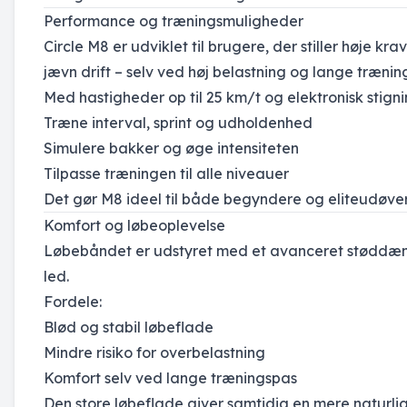
Performance og træningsmuligheder
Circle M8 er udviklet til brugere, der stiller høje kr
jævn drift – selv ved høj belastning og lange trænin
Med hastigheder op til 25 km/t og elektronisk stign
Træne interval, sprint og udholdenhed
Simulere bakker og øge intensiteten
Tilpasse træningen til alle niveauer
Det gør M8 ideel til både begyndere og eliteudøver
Komfort og løbeoplevelse
Løbebåndet er udstyret med et avanceret støddæm
led.
Fordele:
Blød og stabil løbeflade
Mindre risiko for overbelastning
Komfort selv ved lange træningspas
Den store løbeflade giver samtidig en mere naturlig