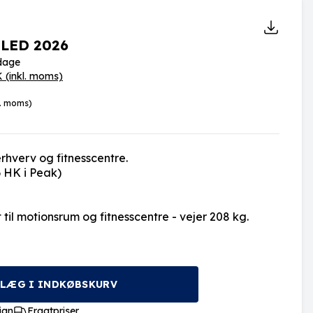
 LED 2026
rdage
K
(inkl. moms)
l. moms)
erhverv og fitnesscentre.
 HK i Peak)
 til motionsrum og fitnesscentre - vejer 208 kg.
LÆG I INDKØBSKURV
ign
Fragtpriser