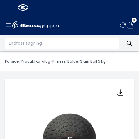
0
Ind
Forside
/
Produktkatalog
/
Fitness
/
Bolde
/
Slam Ball 5 kg.