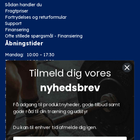
Sådan handler du
Fragtpriser
Fortrydelses og returformular
Support
Finansering
Ofte stillede spørgsmål - Finansiering
Åbningstider
Mandag:
10:00 – 17:30
Tirsdag:
10:00 – 17:30
Onsdag:
10:00 – 17:30
Tilmeld dig vores
Torsdag:
10:00 – 17:30
Fredag:
10:00 – 17:30
nyhedsbrev
Lørdag:
10:00 – 14:00
Søndag: Lukket
Kategorier
Få adgang til produktnyheder, gode tilbud samt
gode råd til din træning og udstyr
Motion
Styrketræning
Du kan til enhver tid afmelde dig igen.
Fitness
Tilbud
Pro fitnessudstyr