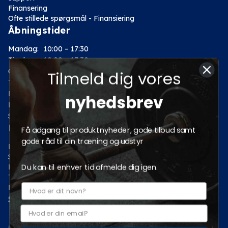
Finansering
Ofte stillede spørgsmål - Finansiering
Åbningstider
Mandag:
10:00 – 17:30
Tirsdag:
10:00 – 17:30
Onsdag:
10:00 – 17:30
Tilmeld dig vores
Torsdag:
10:00 – 17:30
Fredag:
10:00 – 17:30
nyhedsbrev
Lørdag:
10:00 – 14:00
Søndag: Lukket
Kategorier
Få adgang til produktnyheder, gode tilbud samt
gode råd til din træning og udstyr
Motion
Styrketræning
Du kan til enhver tid afmelde dig igen.
Fitness
Tilbud
Pro fitnessudstyr
Sociale medier