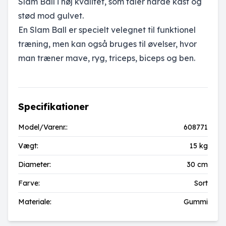
Slam Ball i høj kvalitet, som tåler hårde kast og
stød mod gulvet.
En Slam Ball er specielt velegnet til funktionel
træning, men kan også bruges til øvelser, hvor
man træner mave, ryg, triceps, biceps og ben.
Specifikationer
Model/Varenr.:
608771
Vægt:
15 kg
Diameter:
30 cm
Farve:
Sort
Materiale:
Gummi