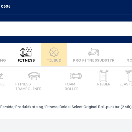
4 0306
ING
FITNESS
TILBUD
PRO FITNESSUDSTYR
MO
NCE
FITNESS
FOAM
RIBBER
ELAST
TRAMPOLINER
ROLLER
Forside
/
Produktkatalog
/
Fitness
/
Bolde
/
Select Original Ball-punktur (2 stk)