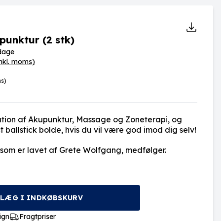
-punktur (2 stk)
rdage
inkl. moms)
ms)
ation af Akupunktur, Massage og Zoneterapi, og
 ballstick bolde, hvis du vil være god imod dig selv!
 som er lavet af Grete Wolfgang, medfølger.
LÆG I INDKØBSKURV
ign
Fragtpriser