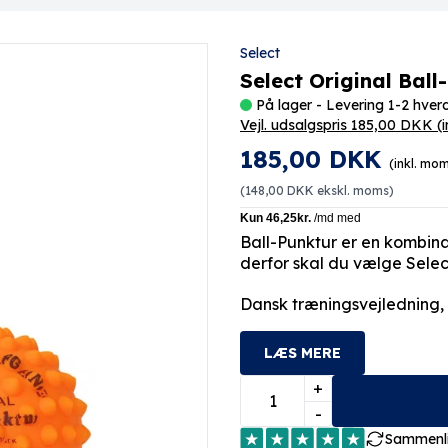
Select
Select Original Ball
På lager - Levering 1-2 hve
Vejl. udsalgspris 185,00 DKK
(
185,00 DKK
(inkl. mo
(
148,00 DKK
ekskl. moms)
Ball-Punktur er en kombin
derfor skal du vælge Select
Dansk træningsvejledning,
LÆS MERE
+
-
Sammenl