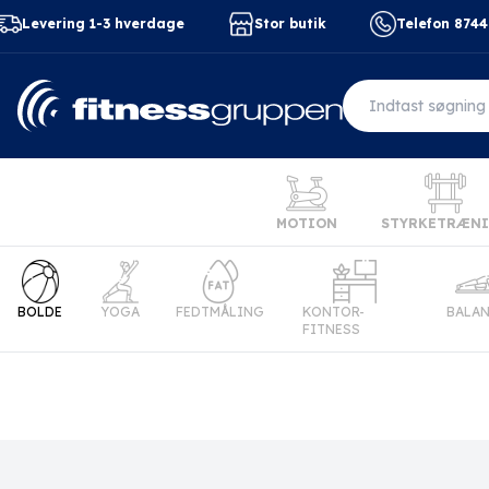
Levering 1-3 hverdage
Stor butik
Telefon 874
MOTION
STYRKETRÆN
BOLDE
YOGA
FEDTMÅLING
KONTOR-
BALA
FITNESS