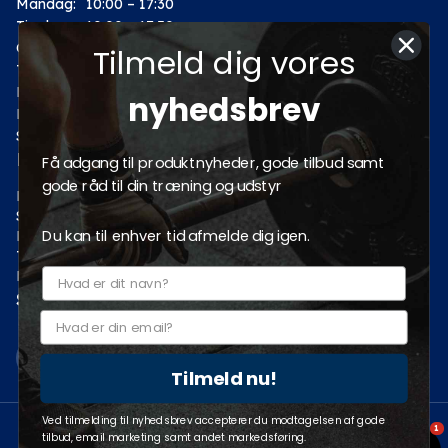
Mandag:
10:00 – 17:30
Tirsdag:
10:00 – 17:30
Onsdag:
10:00 – 17:30
Tilmeld dig vores
Torsdag:
10:00 – 17:30
Fredag:
10:00 – 17:30
nyhedsbrev
Lørdag:
10:00 – 14:00
Søndag: Lukket
Kategorier
Få adgang til produktnyheder, gode tilbud samt
gode råd til din træning og udstyr
Motion
Styrketræning
Du kan til enhver tid afmelde dig igen.
Fitness
Tilbud
Pro fitnessudstyr
Sociale medier
Tilmeld nu!
Ved tilmelding til nyhedsbrev accepterer du modtagelsen af gode
1
© 2026 Fitnessgruppen A/S. Webshop af
Bewise
tilbud, email marketing samt andet markedsføring.