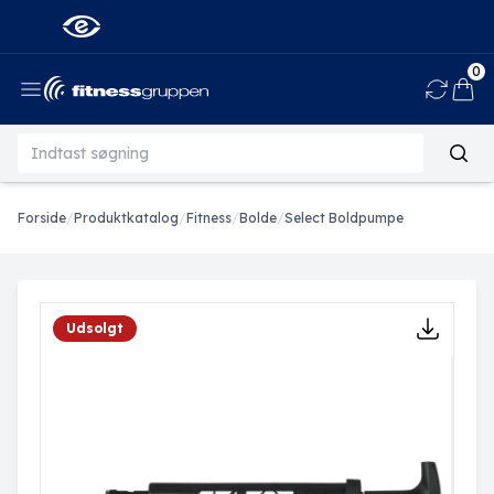
0
Ind
Forside
/
Produktkatalog
/
Fitness
/
Bolde
/
Select Boldpumpe
Udsolgt