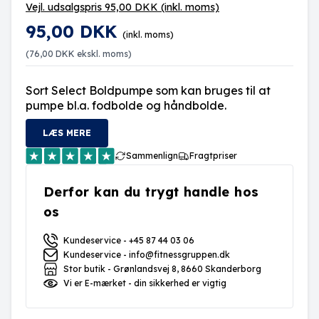
Vejl. udsalgspris 95,00 DKK
(inkl. moms)
95,00 DKK
(inkl. moms)
(
76,00 DKK
ekskl. moms)
Sort Select Boldpumpe som kan bruges til at
pumpe bl.a. fodbolde og håndbolde.
LÆS MERE
Sammenlign
Fragtpriser
Derfor kan du trygt handle hos
os
Kundeservice - +45 87 44 03 06
Kundeservice - info@fitnessgruppen.dk
Stor butik - Grønlandsvej 8, 8660 Skanderborg
Vi er E-mærket - din sikkerhed er vigtig