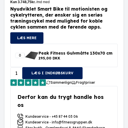
Nyudviklet Smart Bike til motionisten og
cykelrytteren, der ønsker sig en seriøs
træningscykel med mulighed for koble
cyklen sammen med de førende apps.
LÆS MERE
Peak Fitness Gulvmåtte 130x70 cm
295,00 DKK
LÆG I INDKØBSKURV
Sammenlign
Fragtpriser
Derfor kan du trygt handle hos
os
Kundeservice - +45 87 44 03 06
Kundeservice - info@fitnessgruppen.dk
Stor butik - Grønlandsvej 8, 8660 Skanderborg