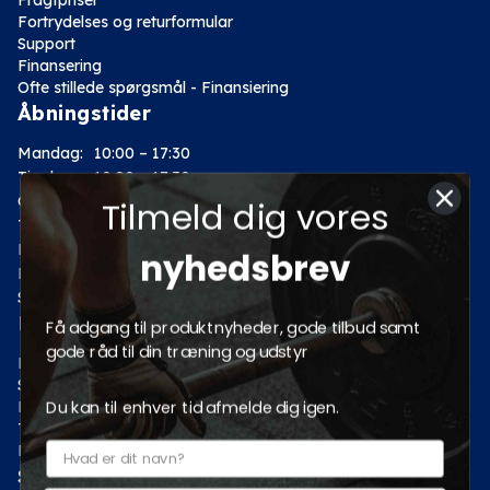
Fortrydelses og returformular
Support
Finansering
Ofte stillede spørgsmål - Finansiering
Åbningstider
Mandag:
10:00 – 17:30
Tirsdag:
10:00 – 17:30
Onsdag:
10:00 – 17:30
Tilmeld dig vores
Torsdag:
10:00 – 17:30
Fredag:
10:00 – 17:30
nyhedsbrev
Lørdag:
10:00 – 14:00
Søndag: Lukket
Kategorier
Få adgang til produktnyheder, gode tilbud samt
gode råd til din træning og udstyr
Motion
Styrketræning
Du kan til enhver tid afmelde dig igen.
Fitness
Tilbud
Pro fitnessudstyr
Sociale medier