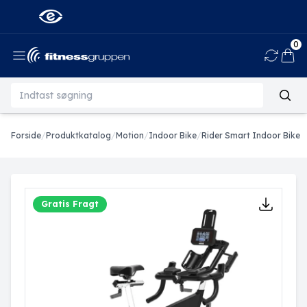
0
Ind
Forside
/
Produktkatalog
/
Motion
/
Indoor Bike
/
Rider Smart Indoor Bike
Gratis Fragt