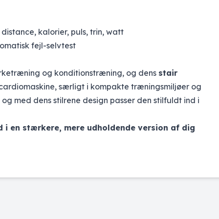
distance, kalorier, puls, trin, watt
matisk fejl-selvtest
rketræning og konditionstræning, og dens
stair
 cardiomaskine, særligt i kompakte træningsmiljøer og
og med dens stilrene design passer den stilfuldt ind i
d i en stærkere, mere udholdende version af dig