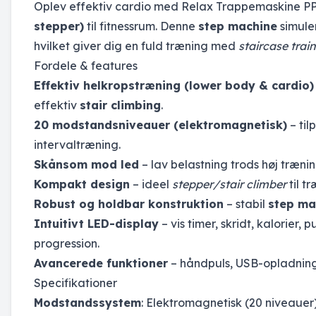
Oplev effektiv cardio med Relax Trappemaskine PP0
stepper)
til fitnessrum. Denne
step machine
simule
hvilket giver dig en fuld træning med
staircase trai
Fordele & features
Effektiv helkropstræning (lower body & cardio)
effektiv
stair climbing
.
20 modstandsniveauer (elektromagnetisk)
– til
intervaltræning.
Skånsom mod led
– lav belastning trods høj træni
Kompakt design
– ideel
stepper/stair climber
til t
Robust og holdbar konstruktion
– stabil
step ma
Intuitivt LED-display
– vis timer, skridt, kalorier, 
progression.
Avancerede funktioner
– håndpuls, USB-opladning,
Specifikationer
Modstandssystem
: Elektromagnetisk (20 niveauer