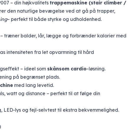
07 – din højkvalitets
trappemaskine (stair climber /
rer den naturlige bevægelse ved at gå på trapper,
ning
– perfekt til både styrke og udholdenhed.
– træner balder, lår, lægge og forbrænder kalorier med
pas intensiteten fra let opvarmning til hård
ngseffekt – ideel som
skånsom cardio
-løsning.
ræning på begrænset plads.
chine
med lang levetid.
puls, watt og distance – perfekt til at følge din
 LED-lys og fejl-selvtest til ekstra bekvemmelighed.
)