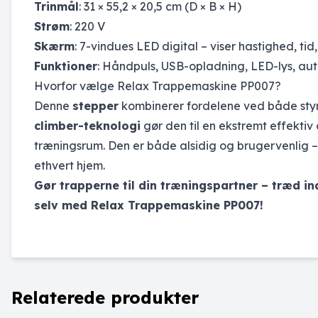
Trinmål
: 31 × 55,2 × 20,5 cm (D × B × H)
Strøm
: 220 V
Skærm
: 7-vindues LED digital – viser hastighed, tid, 
Funktioner
: Håndpuls, USB-opladning, LED-lys, auto
Hvorfor vælge Relax Trappemaskine PP007?
Denne
stepper
kombinerer fordelene ved både sty
climber-teknologi
gør den til en ekstremt effektiv
træningsrum. Den er både alsidig og brugervenlig – 
ethvert hjem.
Gør trapperne til din træningspartner – træd in
selv med Relax Trappemaskine PP007!
Relaterede produkter