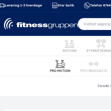
Levering 1-3 hverdage
Stor butik
Telefon 874
MOTION
STYRKETRÆN
PRO MOTION
PRO HÅNDVÆGTE
Forside
/