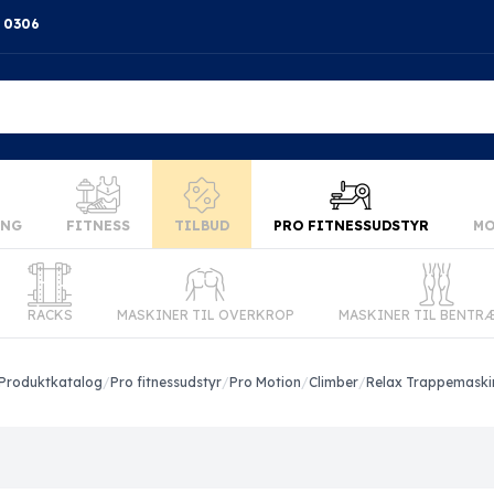
4 0306
ING
FITNESS
TILBUD
PRO FITNESSUDSTYR
MO
RACKS
MASKINER TIL OVERKROP
MASKINER TIL BENTR
Produktkatalog
/
Pro fitnessudstyr
/
Pro Motion
/
Climber
/
Relax Trappemaski