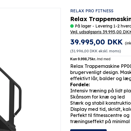
RELAX PRO FITNESS
Relax Trappemaski
På lager - Levering 1-2 hve
Vejl. udsalgspris 39.995,00 DK
39.995,00 DKK
(in
(
31.996,00 DKK
ekskl. moms)
Relax Trappemaskine PP007
brugervenligt design. Mas
effektivt lår, balder og l
Fordele:
Intensiv træning på lidt pl
Skånsom for knæ og led
Stærk og stabil konstrukti
Display med tid, skridt, kal
Perfekt til fitnesscentre 
træningseffekt på minimal 