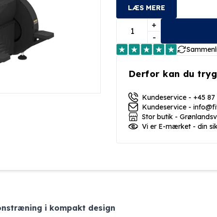
LÆS MERE
+
-
Sammenl
Derfor kan du tryg
Kundeservice - +45 87
Kundeservice - info@f
Stor butik - Grønlands
Vi er E-mærket - din si
onstræning i kompakt design