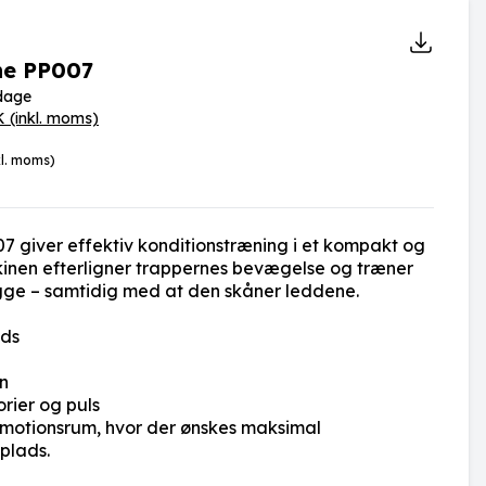
ne PP007
rdage
K
(inkl. moms)
kl. moms)
 giver effektiv konditionstræning i et kompakt og
kinen efterligner trappernes bevægelse og træner
ægge – samtidig med at den skåner leddene.
ads
on
orier og puls
og motionsrum, hvor der ønskes maksimal
plads.