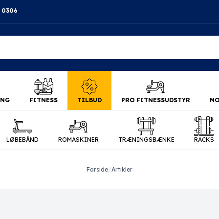
4 0306
ING
FITNESS
TILBUD
PRO FITNESSUDSTYR
MO
LØBEBÅND
ROMASKINER
TRÆNINGSBÆNKE
RACKS
Forside
/
Artikler