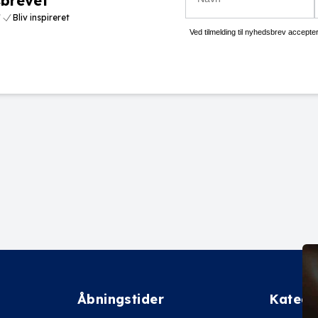
sbrevet
/
Bliv inspireret
Ved tilmelding til nyhedsbrev accept
Åbningstider
Katego