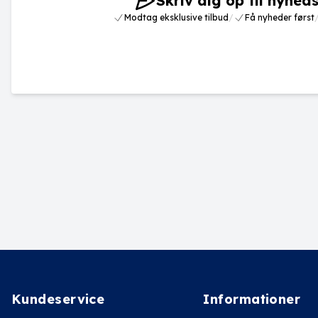
Skriv dig op til nyhed
Modtag eksklusive tilbud
/
Få nyheder først
Kundeservice
Informationer