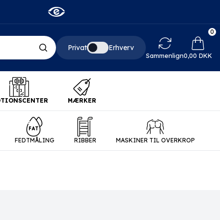
0
Privat
Erhverv
Indkø
Sammenlign
0,00 DKK
TIONSCENTER
MÆRKER
FEDTMÅLING
RIBBER
MASKINER TIL OVERKROP