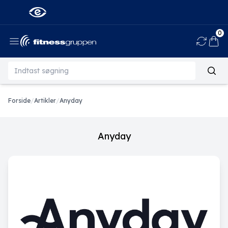
0
Ind
Forside
/
Artikler
/
Anyday
Anyday