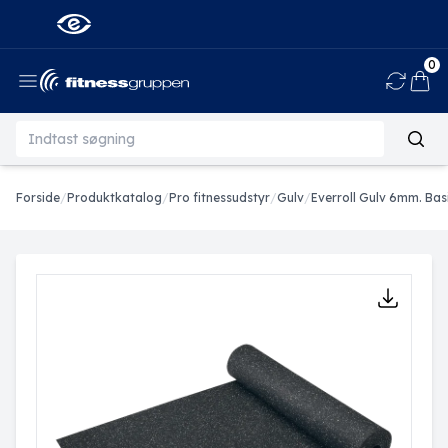
0
Ind
Forside
/
Produktkatalog
/
Pro fitnessudstyr
/
Gulv
/
Everroll Gulv 6mm. Basic