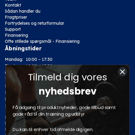
Kontakt
Sådan handler du
Fragtpriser
Fortrydelses og returformular
Support
Finansering
Ofte stillede spørgsmål - Finansiering
Åbningstider
Mandag:
10:00 – 17:30
Tirsdag:
10:00 – 17:30
Onsdag:
10:00 – 17:30
Tilmeld dig vores
Torsdag:
10:00 – 17:30
Fredag:
10:00 – 17:30
nyhedsbrev
Lørdag:
10:00 – 14:00
Søndag: Lukket
Kategorier
Få adgang til produktnyheder, gode tilbud samt
gode råd til din træning og udstyr
Motion
Styrketræning
Du kan til enhver tid afmelde dig igen.
Fitness