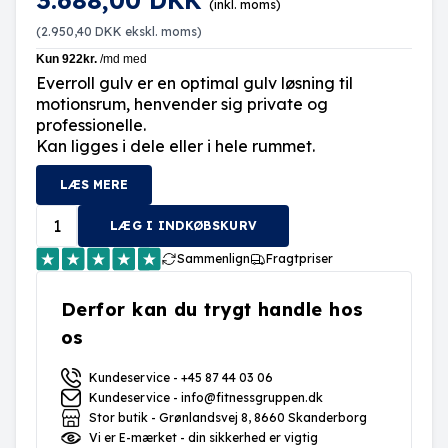
3.688,00 DKK
(inkl. moms)
(
2.950,40 DKK
ekskl. moms)
Everroll gulv er en optimal gulv løsning til
motionsrum, henvender sig private og
professionelle.
Kan ligges i dele eller i hele rummet.
LÆS MERE
LÆG I INDKØBSKURV
Sammenlign
Fragtpriser
Derfor kan du trygt handle hos
os
Kundeservice - +45 87 44 03 06
Kundeservice - info@fitnessgruppen.dk
Stor butik - Grønlandsvej 8, 8660 Skanderborg
Vi er E-mærket - din sikkerhed er vigtig