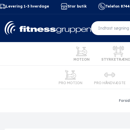
Levering 1-3 hverdage
Stor butik
Telefon 874
MOTION
STYRKETRÆN
PRO MOTION
PRO HÅNDVÆGTE
Forsid