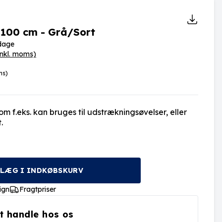
 100 cm - Grå/Sort
rdage
inkl. moms)
ms)
som f.eks. kan bruges til udstrækningsøvelser, eller
.
LÆG I INDKØBSKURV
ign
Fragtpriser
t handle hos os