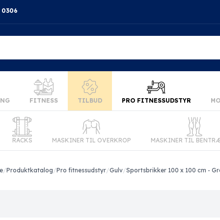
4 0306
ING
FITNESS
TILBUD
PRO FITNESSUDSTYR
MO
RACKS
MASKINER TIL OVERKROP
MASKINER TIL BENTR
e
/
Produktkatalog
/
Pro fitnessudstyr
/
Gulv
/
Sportsbrikker 100 x 100 cm - G