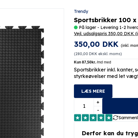
Trendy
Sportsbrikker 100 x
På lager - Levering 1-2 hve
Vejl. udsalgspris 350,00 DKK
(
350,00 DKK
(inkl. mo
(
280,00 DKK
ekskl. moms)
Sportsbrikker inkl. kanter, 
styrkeøvelser med let vægt
LÆS MERE
+
-
Sammenl
Derfor kan du tryg