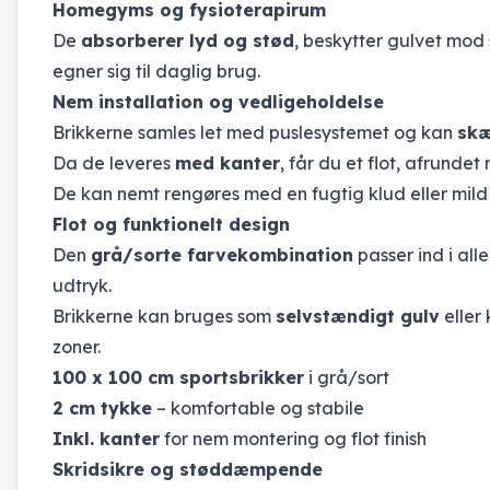
Homegyms og fysioterapirum
De
absorberer lyd og stød
, beskytter gulvet mod 
egner sig til daglig brug.
Nem installation og vedligeholdelse
Brikkerne samles let med puslesystemet og kan
skæ
Da de leveres
med kanter
, får du et flot, afrundet
De kan nemt rengøres med en fugtig klud eller mil
Flot og funktionelt design
Den
grå/sorte farvekombination
passer ind i all
udtryk.
Brikkerne kan bruges som
selvstændigt gulv
eller
zoner.
100 x 100 cm sportsbrikker
i grå/sort
2 cm tykke
– komfortable og stabile
Inkl. kanter
for nem montering og flot finish
Skridsikre og støddæmpende