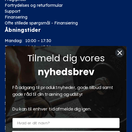
Fortrydelses og returformular
Support
Finansering
Ofte stillede spørgsmål - Finansiering
Åbningstider
Mandag:
10:00 – 17:30
Tirsdag:
10:00 – 17:30
Onsdag:
10:00 – 17:30
Tilmeld dig vores
Torsdag:
10:00 – 17:30
Fredag:
10:00 – 17:30
nyhedsbrev
Lørdag:
10:00 – 14:00
Søndag: Lukket
Kategorier
Få adgang til produktnyheder, gode tilbud samt
gode råd til din træning og udstyr
Motion
Styrketræning
Du kan til enhver tid afmelde dig igen.
Fitness
Tilbud
Pro fitnessudstyr
Sociale medier