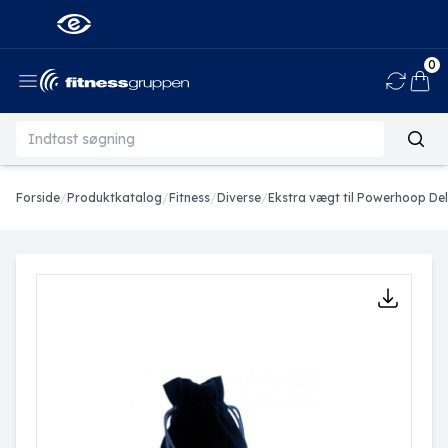
0
Ind
Forside
/
Produktkatalog
/
Fitness
/
Diverse
/
Ekstra vægt til Powerhoop De