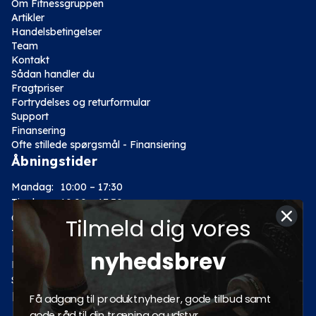
Om Fitnessgruppen
Artikler
Handelsbetingelser
Team
Kontakt
Sådan handler du
Fragtpriser
Fortrydelses og returformular
Support
Finansering
Ofte stillede spørgsmål - Finansiering
Åbningstider
Mandag:
10:00 – 17:30
Tirsdag:
10:00 – 17:30
Onsdag:
10:00 – 17:30
Tilmeld dig vores
Torsdag:
10:00 – 17:30
Fredag:
10:00 – 17:30
nyhedsbrev
Lørdag:
10:00 – 14:00
Søndag: Lukket
Kategorier
Få adgang til produktnyheder, gode tilbud samt
gode råd til din træning og udstyr