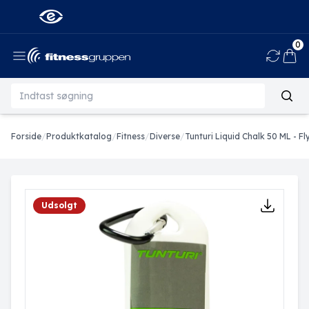
0
Ind
Forside
/
Produktkatalog
/
Fitness
/
Diverse
/
Tunturi Liquid Chalk 50 ML - F
Udsolgt