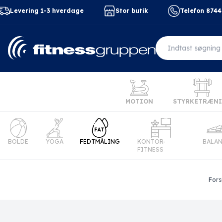
Levering 1-3 hverdage
Stor butik
Telefon 874
MOTION
STYRKETRÆN
BOLDE
YOGA
FEDTMÅLING
KONTOR-
BALA
FITNESS
Fors