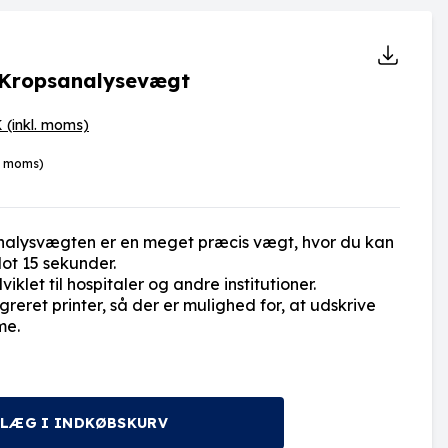
 Kropsanalysevægt
K
(inkl. moms)
l. moms)
nalysvægten er en meget præcis vægt, hvor du kan
lot 15 sekunder.
let til hospitaler og andre institutioner.
eret printer, så der er mulighed for, at udskrive
me.
LÆG I INDKØBSKURV