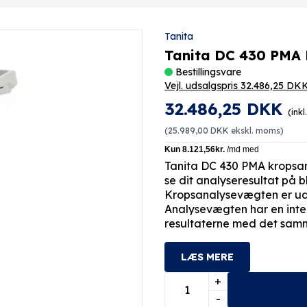
Tanita
Tanita DC 430 PMA
Bestillingsvare
Vejl. udsalgspris 32.486,25 DK
32.486,25 DKK
(ink
(
25.989,00 DKK
ekskl. moms)
Tanita DC 430 PMA kropsa
se dit analyseresultat på b
Kropsanalysevægten er udvik
Analysevægten har en integr
resultaterne med det sam
LÆS MERE
+
-