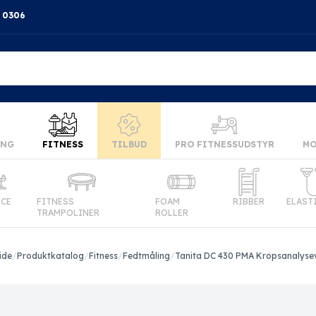
4 0306
ING
FITNESS
TILBUD
PRO FITNESSUDSTYR
MO
NCE
FITNESS
FOAM
RIBBER
ELAST
TRAMPOLINER
ROLLER
ide
/
Produktkatalog
/
Fitness
/
Fedtmåling
/
Tanita DC 430 PMA Kropsanalys