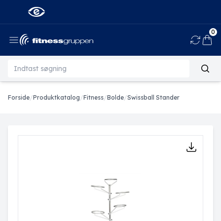
0
Ind
Forside
/
Produktkatalog
/
Fitness
/
Bolde
/
Swissball Stander