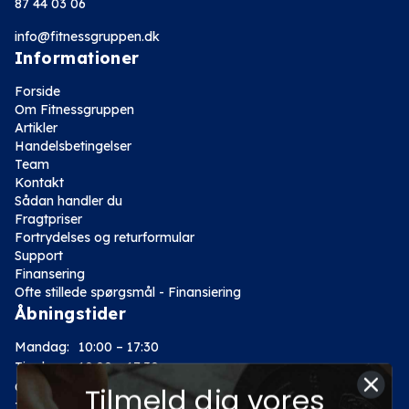
87 44 03 06
info@fitnessgruppen.dk
Informationer
Forside
Om Fitnessgruppen
Artikler
Handelsbetingelser
Team
Kontakt
Sådan handler du
Fragtpriser
Fortrydelses og returformular
Support
Finansering
Ofte stillede spørgsmål - Finansiering
Åbningstider
Mandag:
10:00 – 17:30
Tirsdag:
10:00 – 17:30
Onsdag:
10:00 – 17:30
Tilmeld dig vores
Torsdag:
10:00 – 17:30