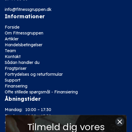
info@fitnessgruppen.dk
Informationer
Forside
Om Fitnessgruppen
Artikler
Handelsbetingelser
Team
Kontakt
Sådan handler du
Fragtpriser
Fortrydelses og returformular
Support
Finansering
Ofte stillede spørgsmål - Finansiering
Åbningstider
Mandag:
10:00 – 17:30
Tirsdag:
10:00 – 17:30
Onsdag:
10:00 – 17:30
Tilmeld dig vores
Torsdag:
10:00 – 17:30