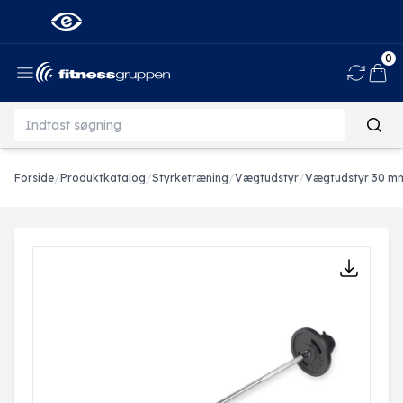
0
Ind
Forside
/
Produktkatalog
/
Styrketræning
/
Vægtudstyr
/
Vægtudstyr 30 m