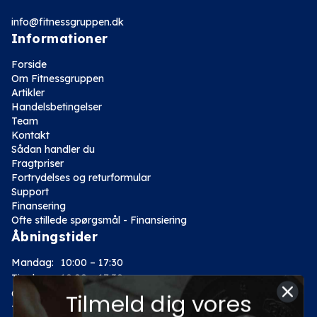
info@fitnessgruppen.dk
Informationer
Forside
Om Fitnessgruppen
Artikler
Handelsbetingelser
Team
Kontakt
Sådan handler du
Fragtpriser
Fortrydelses og returformular
Support
Finansering
Ofte stillede spørgsmål - Finansiering
Åbningstider
Mandag:
10:00 – 17:30
Tirsdag:
10:00 – 17:30
Onsdag:
10:00 – 17:30
Tilmeld dig vores
Torsdag:
10:00 – 17:30