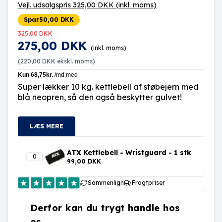
Vejl. udsalgspris 325,00 DKK
(inkl. moms)
Spar
50,00 DKK
325,00 DKK
275,00 DKK
(inkl. moms)
(
220,00 DKK
ekskl. moms)
Super lækker 10 kg. kettlebell af støbejern med
blå neopren, så den også beskytter gulvet!
LÆS MERE
ATX Kettlebell - Wristguard - 1 stk
99,00 DKK
Sammenlign
Fragtpriser
Derfor kan du trygt handle hos
os