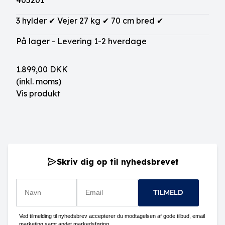
405201
3 hylder ✔ Vejer 27 kg ✔ 70 cm bred ✔
På lager - Levering 1-2 hverdage
1.899,00 DKK
(inkl. moms)
Vis produkt
Skriv dig op til nyhedsbrevet
TILMELD
Ved tilmelding til nyhedsbrev accepterer du modtagelsen af gode tilbud, email
marketing samt andet markedsføring.