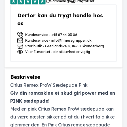
Sammenlign
Fragtpriser
Derfor kan du trygt handle hos
os
Kundeservice - +45 87 44 03 06
Kundeservice - info@fitnessgruppen.dk
Stor butik - Grønlandsvej 8, 8660 Skanderborg
Vi er E-mærket - din sikkerhed er vigtig
Beskrivelse
Citius Remex ProW Sædepude Pink
Giv din romaskine et skud girlpower med en
PINK sædepude!
Med en pink Citius Remex ProW sædepude kan
du være næsten sikker på at du i hvert fald ikke
glemmer den. En Pink Citius remex sædepude