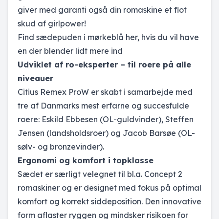
giver med garanti også din romaskine et flot
skud af girlpower!
Find sædepuden i
mørkeblå her
, hvis du vil have
en der blender lidt mere ind
Udviklet af ro-eksperter – til roere på alle
niveauer
Citius Remex ProW er skabt i samarbejde med
tre af Danmarks mest erfarne og succesfulde
roere: Eskild Ebbesen (OL-guldvinder), Steffen
Jensen (landsholdsroer) og Jacob Barsøe (OL-
sølv- og bronzevinder).
Ergonomi og komfort i topklasse
Sædet er særligt velegnet til bl.a. Concept 2
romaskiner og er designet med fokus på optimal
komfort og korrekt siddeposition. Den innovative
form aflaster ryggen og mindsker risikoen for