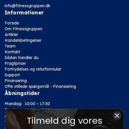
info@fitnessgruppen.dk
Informationer
Forside
Om Fitnessgruppen
Artikler
Handelsbetingelser
Team
Kontakt
Sådan handler du
Fragtpriser
Fortrydelses og returformular
Support
Finansering
Ofte stillede spørgsmål - Finansiering
Åbningstider
Mandag:
10:00 – 17:30
Tirsdag:
10:00 – 17:30
Onsdag:
10:00 – 17:30
Tilmeld dig vores
Torsdag:
10:00 – 17:30