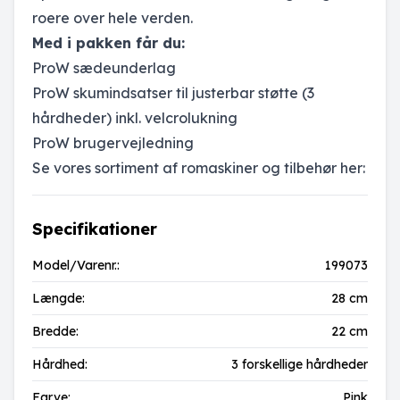
roere over hele verden.
Med i pakken får du:
ProW sædeunderlag
ProW skumindsatser til justerbar støtte (3
hårdheder) inkl. velcrolukning
ProW brugervejledning
Se vores sortiment af romaskiner og tilbehør her:
Specifikationer
Model/Varenr.:
199073
Længde:
28 cm
Bredde:
22 cm
Hårdhed:
3 forskellige hårdheder
Farve:
Pink