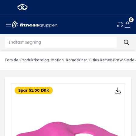
0
Ind
Forside
/
Produktkatalog
/
Motion
/
Romaskiner
/
Citius Remex ProW Sæde -
Spar 51,00 DKK