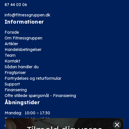
87 44 03 06
info@fitnessgruppen.dk
Informationer
Forside
Om Fitnessgruppen
Artikler
Handelsbetingelser
Team
Kontakt
Sådan handler du
Fragtpriser
Fortrydelses og returformular
Support
Finansering
Ofte stillede spørgsmål - Finansiering
Åbningstider
Mandag:
10:00 – 17:30
Tirsdag:
10:00 – 17:30
Onsdag:
10:00 – 17:30