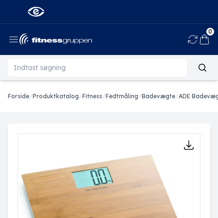
0
Ind
Forside
/
Produktkatalog
/
Fitness
/
Fedtmåling
/
Badevægte
/
ADE Badevæg