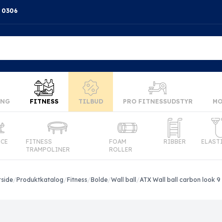
4 0306
ING
FITNESS
TILBUD
PRO FITNESSUDSTYR
MO
NCE
FITNESS
FOAM
RIBBER
ELAST
TRAMPOLINER
ROLLER
rside
/
Produktkatalog
/
Fitness
/
Bolde
/
Wall ball
/
ATX Wall ball carbon look 9