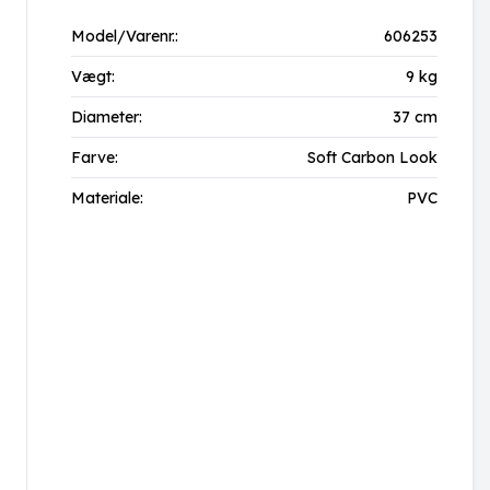
Model/Varenr.:
606253
Vægt:
9 kg
Diameter:
37 cm
Farve:
Soft Carbon Look
Materiale:
PVC