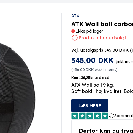
ATX
ATX Wall ball carbon
Ikke på lager
Produktet er udsolgt.
Vejl. udsalgspris 545,00 DKK
(
545,00 DKK
(inkl. mo
(
436,00 DKK
ekskl. moms)
ATX Wall ball 9 kg.
Soft bold i høj kvalitet. Bo
LÆS MERE
Sammenl
Derfor kan du tryg