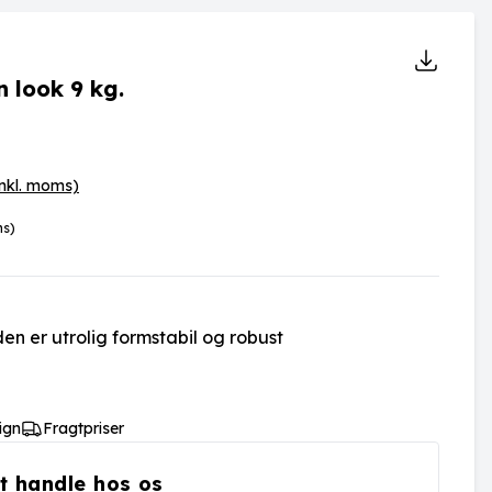
 look 9 kg.
inkl. moms)
ms)
lden er utrolig formstabil og robust
ign
Fragtpriser
t handle hos os