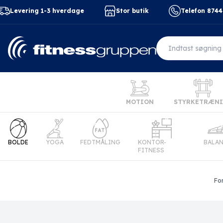
Levering 1-3 hverdage
Stor butik
Telefon 874
MOTION
STYRKETRÆN
BOLDE
YOGA
FEDTMÅLING
KONTOR-
BALA
FITNESS
Fo