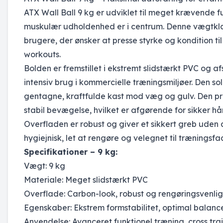
ATX Wall Ball 9 kg er udviklet til meget krævende fu
muskulær udholdenhed er i centrum. Denne vægtklas
brugere, der ønsker at presse styrke og kondition ti
workouts.
Bolden er fremstillet i ekstremt slidstærkt PVC og af
intensiv brug i kommercielle træningsmiljøer. Den soli
gentagne, kraftfulde kast mod væg og gulv. Den præ
stabil bevægelse, hvilket er afgørende for sikker hå
Overfladen er robust og giver et sikkert greb uden
hygiejnisk, let at rengøre og velegnet til træningsfa
Specifikationer – 9 kg:
Vægt: 9 kg
Materiale: Meget slidstærkt PVC
Overflade: Carbon-look, robust og rengøringsvenlig
Egenskaber: Ekstrem formstabilitet, optimal balance
Anvendelse: Avanceret funktionel træning, cross tr