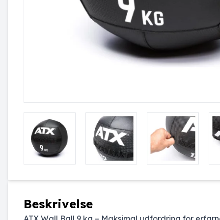
Beskrivelse
ATX Wall Ball 9 kg – Maksimal udfordring for erfar