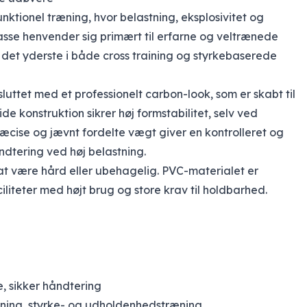
nktionel træning, hvor belastning, eksplosivitet og
se henvender sig primært til erfarne og veltrænede
l det yderste i både cross training og styrkebaserede
sluttet med et professionelt carbon-look, som er skabt til
de konstruktion sikrer høj formstabilitet, selv ved
cise og jævnt fordelte vægt giver en kontrolleret og
ndtering ved høj belastning.
 at være hård eller ubehagelig. PVC-materialet er
ciliteter med højt brug og store krav til holdbarhed.
, sikker håndtering
aining, styrke- og udholdenhedstræning