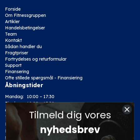
Forside
Om Fitnessgruppen
Artikler
Handelsbetingelser
Team
Kontakt
Sådan handler du
Fragtpriser
Fortrydelses og returformular
Support
Finansering
Ofte stillede spørgsmål - Finansiering
Åbningstider
Mandag:
10:00 – 17:30
Tirsdag:
10:00 – 17:30
Onsdag:
10:00 – 17:30
Tilmeld dig vores
Torsdag:
10:00 – 17:30
Fredag:
10:00 – 17:30
nyhedsbrev
Lørdag:
10:00 – 14:00
Søndag: Lukket