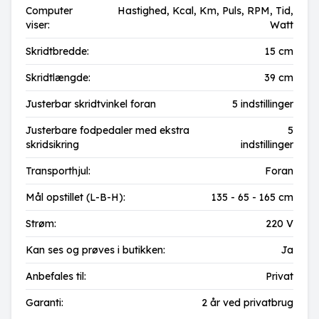
Computer
Hastighed,
Kcal,
Km,
Puls,
RPM,
Tid,
viser:
Watt
Skridtbredde:
15 cm
Skridtlængde:
39 cm
Justerbar skridtvinkel foran
5 indstillinger
Justerbare fodpedaler med ekstra
5
skridsikring
indstillinger
Transporthjul:
Foran
Mål opstillet (L-B-H):
135 - 65 - 165 cm
Strøm:
220 V
Kan ses og prøves i butikken:
Ja
Anbefales til:
Privat
Garanti:
2 år ved privatbrug