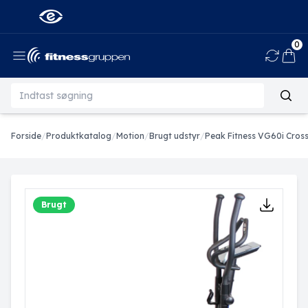
0
Ind
Forside
/
Produktkatalog
/
Motion
/
Brugt udstyr
/
Peak Fitness VG60i Cros
Brugt