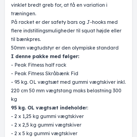
vinklet bredt greb for, at få en variation i
træningen.
På racket er der safety bars og J-hooks med
flere indstillingsmuligheder til squat højde eller
til bænkpres.
50mm vægtudstyr er den olympiske standard
I denne pakke med følger:
-
Peak Fitness half rack
- Peak Fitness Skråbænk Fid
- 95 kg. OL vægtsæt med gummi vægtskiver inkl.
220 cm 50 mm vægtstang maks belastning 300
kg
95 kg. OL vægtsæt indeholde
r:
- 2 x
1,25 kg gummi vægtskiver
- 2 x
2,5 kg gummi vægtskiver
- 2 x
5 kg gummi vægtskiver