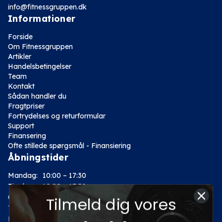
info@fitnessgruppen.dk
Informationer
Forside
Om Fitnessgruppen
Artikler
Handelsbetingelser
Team
Kontakt
Sådan handler du
Fragtpriser
Fortrydelses og returformular
Support
Finansering
Ofte stillede spørgsmål - Finansiering
Åbningstider
Mandag:
10:00 – 17:30
Tirsdag:
10:00 – 17:30
Onsdag:
10:00 – 17:30
Tilmeld dig vores
Torsdag:
10:00 – 17:30
Fredag:
10:00 – 17:30