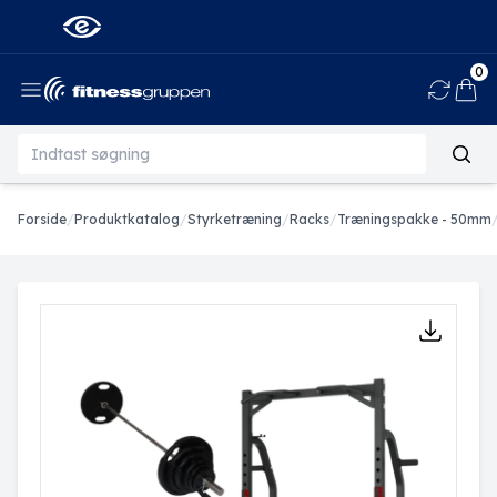
0
Ind
Forside
/
Produktkatalog
/
Styrketræning
/
Racks
/
Træningspakke - 50mm