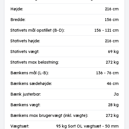
Højde:
216 cm
Bredde:
156 cm
Stativets mål opstillet (B-D):
156 - 121 cm
Stativets højde:
216 cm
Stativets vægt:
69 kg
Stativets max belastning:
272 kg
Bænkens mål (L-B):
136 - 76 cm
Bænkens sædehøjde:
46 cm
Bænk justerbar:
Ja
Bænkens vægt:
28 kg
Bænkens max brugervægt (inkl. vægte):
272 kg
Vægtsæt:
95 kg Sort OL vægtsæt - 50 mm