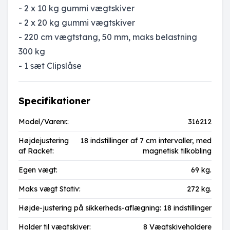
- 2 x
10 kg gummi vægtskiver
-
2 x 20 kg gummi vægtskiver
-
220 cm vægtstang, 50 mm, maks belastning
300 kg
- 1 sæt Clipslåse
Specifikationer
Model/Varenr.:
316212
Højdejustering
18 indstillinger af 7 cm intervaller, med
af Racket:
magnetisk tilkobling
Egen vægt:
69 kg.
Maks vægt Stativ:
272 kg.
Højde-justering på sikkerheds-aflægning:
18 indstillinger
Holder til vægtskiver:
8 Vægtskiveholdere